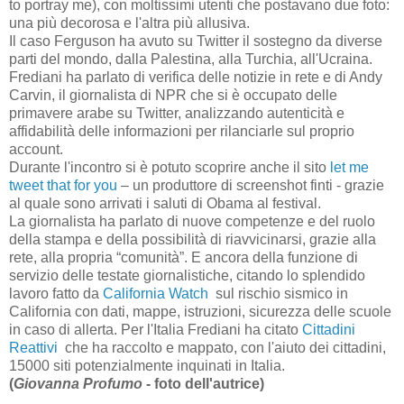
to portray me), con moltissimi utenti che postavano due foto:
una più decorosa e l'altra più allusiva.
Il caso Ferguson ha avuto su Twitter il sostegno da diverse
parti del mondo, dalla Palestina, alla Turchia, all'Ucraina.
Frediani ha parlato di verifica delle notizie in rete e di Andy
Carvin, il giornalista di NPR che si è occupato delle
primavere arabe su Twitter, analizzando autenticità e
affidabilità delle informazioni per rilanciarle sul proprio
account.
Durante l'incontro si è potuto scoprire anche il sito
let me
tweet that for you
– un produttore di screenshot finti - grazie
al quale sono arrivati i saluti di Obama al festival.
La giornalista ha parlato di nuove competenze e del ruolo
della stampa e della possibilità di riavvicinarsi, grazie alla
rete, alla propria “comunità”. E ancora della funzione di
servizio delle testate giornalistiche, citando lo splendido
lavoro fatto da
California Watch
sul rischio sismico in
California con dati, mappe, istruzioni, sicurezza delle scuole
in caso di allerta. Per l'Italia Frediani ha citato
Cittadini
Reattivi
che ha raccolto e mappato, con l'aiuto dei cittadini,
15000 siti potenzialmente inquinati in Italia.
(
Giovanna Profumo
- foto dell'autrice)