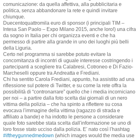
comunicazione: da quella affettiva, alla pubblicitaria e
politica, senza abbandonare la rete e quindi invitare
chiunque.
Duecentoquattromila euro di sponsor (i principali TIM –
Intesa San Paolo – Expo Milano 2015, anche loro!) una cifra
da sogno in Italia per chi organizza eventi e che ha
permesso di partire alla grande in uno dei luoghi più belli
della Liguria.
Certo nel programma si sarebbe potuto evitare la
concomitanza di incontri di uguale interesse costringendo i
partecipanti a scegliere tra Calabresi, Cotroneo e Di Fazio-
Marcheselli oppure tra Andreatta e Frediani.
Chi ha sentito Carola Frediani, appunto, ha assistito ad una
riflessione sul potere di Twitter, e su come la rete offra la
possibilità di “contronarrare” quello che i media incorniciano
per noi – a partire dalla foto scelta dai giornali di un nero
vittima della polizia – che ha spinto a riflettere su cosa
evocava l'immagine della vittima (ragazzo di strada e
affiliato a bande) e ha indotto le persone a considerare
quale foto sarebbe stata scelta dall'informazione se uno di
loro fosse stato ucciso dalla polizia. E' nato così l'hashtag
#iftheygunnedmedown
(which images would the media use