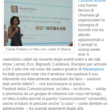
Comunicazione
,
così hanno
deciso di
chiamare gli
organizzatori la
rassegna di
incontri che ha
attirato
appassionati a
Camogli lo
scorso week
Carola Frediani e il fake con i saluti di Obama
end. A
calendario calibri da novanta degli eventi estivi e dei talk
show: Lerner, Eco, Bignardi, Calabresi, Rampini per arrivare
a De Carlo che nel ruolo del sadico giudice di
Masterpiece
ha fatto proseliti visto che il tendone che ospitava il suo
intervento era letteralmente assediato dai fans – saranno
stati anche lettori? – che tracimavano in piazza.
Festival della Comunicazione, un’idea – mi dicono – voluta
e promossa da un gruppo di milanesi con casa nel borgo,
un’idea scaltra perché la parola “comunicazione” consentirà,
anche in futuro di pescare anche “a caso” – come direbbe un
adolescente – tra svariati argomenti legati alla