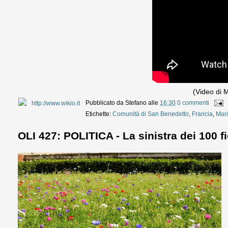
(Video di M
Pubblicato da
Stefano
alle
16:30
0 commenti
Etichette:
Comunità di San Benedetto
,
Francia
,
Mari
OLI 427: POLITICA - La sinistra dei 100 fio