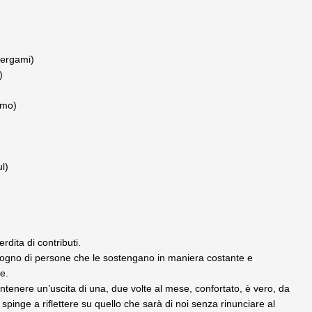
Bergami)
)
umo)
l)
dita di contributi.
isogno di persone che le sostengano in maniera costante e
e.
tenere un’uscita di una, due volte al mese, confortato, è vero, da
 spinge a riflettere su quello che sarà di noi senza rinunciare al