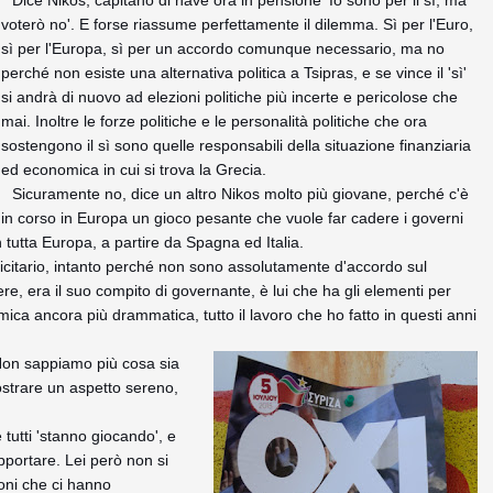
voterò no'. E forse riassume perfettamente il dilemma. Sì per l'Euro,
sì per l'Europa, sì per un accordo comunque necessario, ma no
perché non esiste una alternativa politica a Tsipras, e se vince il 'sì'
si andrà di nuovo ad elezioni politiche più incerte e pericolose che
mai. Inoltre le forze politiche e le personalità politiche che ora
sostengono il sì sono quelle responsabili della situazione finanziaria
ed economica in cui si trova la Grecia.
Sicuramente no, dice un altro Nikos molto più giovane, perché c'è
in corso in Europa un gioco pesante che vuole far cadere i governi
in tutta Europa, a partire da Spagna ed Italia.
licitario, intanto perché non sono assolutamente d'accordo sul
re, era il suo compito di governante, è lui che ha gli elementi per
omica ancora più drammatica, tutto il lavoro che ho fatto in questi anni
 'Non sappiamo più cosa sia
mostrare un aspetto sereno,
 tutti 'stanno giocando', e
pportare. Lei però non si
oni che ci hanno