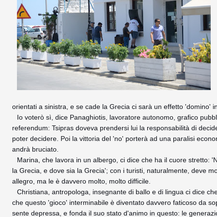
orientati a sinistra, e se cade la Grecia ci sarà un effetto 'domino' 
Io voterò sì, dice Panaghiotis, lavoratore autonomo, grafico pubb
referendum: Tsipras doveva prendersi lui la responsabilità di decide
poter decidere. Poi la vittoria del 'no' porterà ad una paralisi econ
andrà bruciato.
Marina, che lavora in un albergo, ci dice che ha il cuore stretto:
la Grecia, e dove sia la Grecia'; con i turisti, naturalmente, deve 
allegro, ma le è davvero molto, molto difficile.
Christiana, antropologa, insegnante di ballo e di lingua ci dice che
che questo 'gioco' interminabile è diventato davvero faticoso da so
sente depressa, e fonda il suo stato d'animo in questo: le generazi