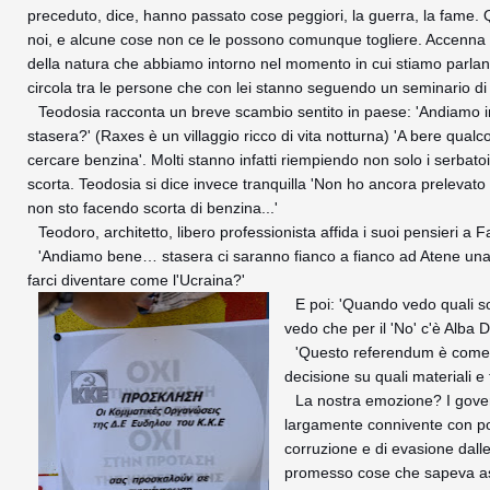
preceduto, dice, hanno passato cose peggiori, la guerra, la fame.
noi, e alcune cose non ce le possono comunque togliere. Accenna a
della natura che abbiamo intorno nel momento in cui stiamo parland
circola tra le persone che con lei stanno seguendo un seminario di
Teodosia racconta un breve scambio sentito in paese: 'Andiamo
stasera?' (Raxes è un villaggio ricco di vita notturna) 'A bere qualc
cercare benzina'. Molti stanno infatti riempiendo non solo i serbatoi
scorta. Teodosia si dice invece tranquilla 'Non ho ancora prelevat
non sto facendo scorta di benzina...'
Teodoro, architetto, libero professionista affida i suoi pensieri a 
'Andiamo bene… stasera ci saranno fianco a fianco ad Atene una ma
farci diventare come l'Ucraina?'
E poi:
'Quando vedo quali son
vedo che per il 'No' c'è Alba
'Questo referendum è come s
decisione su quali materiali e
La nostra emozione? I gover
largamente connivente con poli
corruzione e di evasione dalle
promesso cose che sapeva as