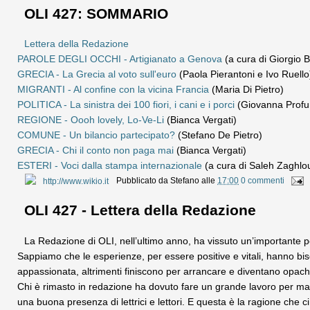
OLI 427: SOMMARIO
Lettera della Redazione
PAROLE DEGLI OCCHI - Artigianato a Genova
(a cura di Giorgio 
GRECIA - La Grecia al voto sull'euro
(Paola Pierantoni e Ivo Ruello
MIGRANTI - Al confine con la vicina Francia
(Maria Di Pietro)
POLITICA - La sinistra dei 100 fiori, i cani e i porci
(Giovanna Prof
REGIONE - Oooh lovely, Lo-Ve-Li
(Bianca Vergati)
COMUNE - Un bilancio partecipato?
(Stefano De Pietro)
GRECIA - Chi il conto non paga mai
(Bianca Vergati)
ESTERI - Voci dalla stampa internazionale
(a cura di Saleh Zaghlou
Pubblicato da
Stefano
alle
17:00
0 commenti
OLI 427 - Lettera della Redazione
La Redazione di OLI, nell’ultimo anno, ha vissuto un’importante per
Sappiamo che le esperienze, per essere positive e vitali, hanno b
appassionata, altrimenti finiscono per arrancare e diventano opach
Chi è rimasto in redazione ha dovuto fare un grande lavoro per man
una buona presenza di lettrici e lettori. E questa è la ragione che ci