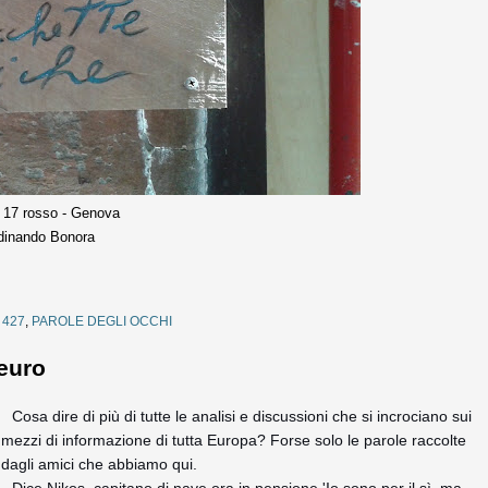
e 17 rosso - Genova
rdinando Bonora
 427
,
PAROLE DEGLI OCCHI
'euro
Cosa dire di più di tutte le analisi e discussioni che si incrociano sui
mezzi di informazione di tutta Europa? Forse solo le parole raccolte
dagli amici che abbiamo qui.
Dice Nikos, capitano di nave ora in pensione 'Io sono per il sì, ma