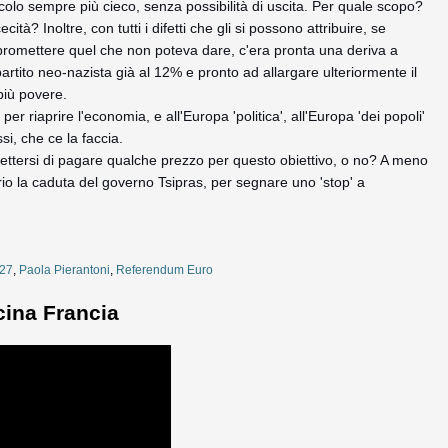
colo sempre più cieco, senza possibilità di uscita. Per quale scopo?
cità? Inoltre, con tutti i difetti che gli si possono attribuire, se
 promettere quel che non poteva dare, c'era pronta una deriva a
rtito neo-nazista già al 12% e pronto ad allargare ulteriormente il
più povere.
er riaprire l'economia, e all'Europa 'politica', all'Europa 'dei popoli'
si, che ce la faccia.
ttersi di pagare qualche prezzo per questo obiettivo, o no? A meno
oprio la caduta del governo Tsipras, per segnare uno 'stop' a
427
,
Paola Pierantoni
,
Referendum Euro
cina Francia