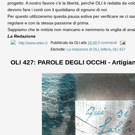
progetto. A nostro favore c’è la libertà, perché OLI è redatta da vo
devono fare i conti con il quotidiano di ognuno di noi.
Per questo utilizzeremo questa pausa estiva per verificare se ci sa
regolare e con la stessa passione di prima.
Sappiamo che le notizie non mancano e nemmeno la voglia di anali
La Redazione
Pubblicato da
OLI
alle
16:40
0 commenti
Etichette:
La redazione di OLI
,
lettera
,
OLI 427
OLI 427: PAROLE DEGLI OCCHI - Artigia