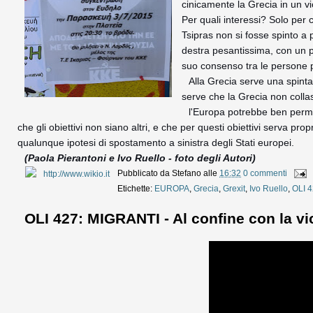
cinicamente la Grecia in un vi
Per quali interessi? Solo per ce
Tsipras non si fosse spinto a
destra pesantissima, con un pa
suo consenso tra le persone 
Alla Grecia serve una spinta p
serve che la Grecia non collas
l'Europa potrebbe ben perme
che gli obiettivi non siano altri, e che per questi obiettivi serva pr
qualunque ipotesi di spostamento a sinistra degli Stati europei.
(Paola Pierantoni e
Ivo Ruello - foto degli Autori)
Pubblicato da
Stefano
alle
16:32
0 commenti
Etichette:
EUROPA
,
Grecia
,
Grexit
,
Ivo Ruello
,
OLI 
OLI 427: MIGRANTI - Al confine con la vi