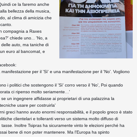
 Quindi ce la faremo anche
lla bellezza della musica,
o, al clima di amicizia che
 canto.
 in compagnia a Raxes
osa?' chiede uno... 'No, a
 delle auto, ma taniche di
o un euro al bancomat, e
Facebook:
nifestazione per il 'Sì' e una manifestazione per il 'No'. Vogliono
o i politici che sostengono il 'Sì' corro verso il 'No', Poi quando
 Dorata ci ripenso molto seriamente…'
e un ingegnere affidasse ai proprietari di una palazzina la
 tecniche usare per costruirla'
ni greci hanno avuto enormi responsabilità, e il popolo greco è stato
tiche clientelari e tolleranti verso un sistema molto diffuso di
 tasse. Inoltre Tsipras ha sicuramente vinto le elezioni perché ha
sai bene di non poter mantenere. Ma l'Europa ha spinto