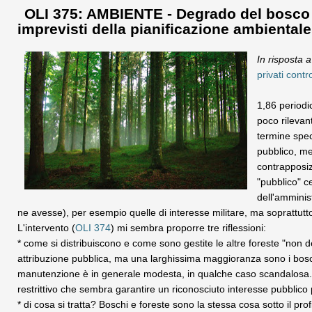
OLI 375: AMBIENTE - Degrado del bosco e fi
imprevisti della pianificazione ambientale
In risposta 
privati contr
1,86 periodi
poco rilevant
termine spec
pubblico, me
contrapposiz
"pubblico" ce
dell'amminis
ne avesse), per esempio quelle di interesse militare, ma soprattutto 
L'intervento (
OLI 374
) mi sembra proporre tre riflessioni:
* come si distribuiscono e come sono gestite le altre foreste "non d
attribuzione pubblica, ma una larghissima maggioranza sono i boschi
manutenzione è in generale modesta, in qualche caso scandalosa. D
restrittivo che sembra garantire un riconosciuto interesse pubblico
* di cosa si tratta? Boschi e foreste sono la stessa cosa sotto il pr