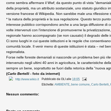
come sembra affermare il Wwf; da questo punto di vista "demaniale"
della proprietà, ma un attributo sostanziale, uno statuto giuridico
versione francese di Wikipedia. Non sarebbe male una riflessione 
* la natura della proprietà e la sua regolazione. Questo terzo punto 
interesse pubblico corrispondono anche a una larga diffusione di cons
volte intervenuti con l'intenzione di promuoverne la privatizzazione, 
regionale hanno accompagnato (se non causato) il degrado delle isti
Ci sono luoghi in cui queste istituzioni e le regole che consentivan
comunità locale. Il venir meno di queste istituzioni è stata – nel be
regionalista.
Forse nelle foreste demaniali si nasconde un problema ben più rilev
intervenuto negli ultimi 40 anni in agricoltura, le caratteristiche d
sempre un bene, soprattutto se fuori dalla retorica della "nuova agr
(
Carlo Bertelli -
foto da internet)
Pubblicato da
OLI
alle
18:05
Etichette:
AMBIENTE
,
bene comune
,
Carlo Bertelli
,
Nessun commento:
Posta un commento