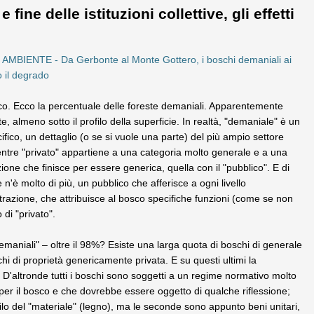
ne delle istituzioni collettive, gli effetti
a
AMBIENTE - Da Gerbonte al Monte Gottero, i boschi demaniali ai
o il degrado
co. Ecco la percentuale delle foreste demaniali. Apparentemente
e, almeno sotto il profilo della superficie. In realtà, "demaniale" è un
ifico, un dettaglio (o se si vuole una parte) del più ampio settore
ntre "privato" appartiene a una categoria molto generale e a una
ione che finisce per essere generica, quella con il "pubblico". E di
 n'è molto di più, un pubblico che afferisce a ogni livello
trazione, che attribuisce al bosco specifiche funzioni (come se non
di "privato".
emaniali" – oltre il 98%? Esiste una larga quota di boschi di generale
 di proprietà genericamente privata. E su questi ultimi la
'altronde tutti i boschi sono soggetti a un regime normativo molto
 per il bosco e che dovrebbe essere oggetto di qualche riflessione;
ofilo del "materiale" (legno), ma le seconde sono appunto beni unitari,