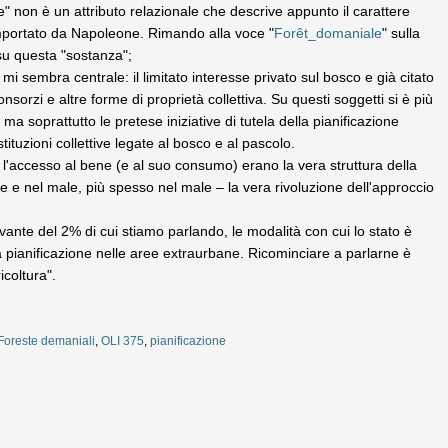
 non è un attributo relazionale che descrive appunto il carattere
 importato da Napoleone. Rimando alla voce "
Forêt_domaniale
" sulla
su questa "sostanza";
mi sembra centrale: il limitato interesse privato sul bosco e già citato
orzi e altre forme di proprietà collettiva. Su questi soggetti si è più
ma soprattutto le pretese iniziative di tutela della pianificazione
tuzioni collettive legate al bosco e al pascolo.
o l'accesso al bene (e al suo consumo) erano la vera struttura della
ne e nel male, più spesso nel male – la vera rivoluzione dell'approccio
ante del 2% di cui stiamo parlando, le modalità con cui lo stato è
ella pianificazione nelle aree extraurbane. Ricominciare a parlarne è
icoltura".
Foreste demaniali
,
OLI 375
,
pianificazione