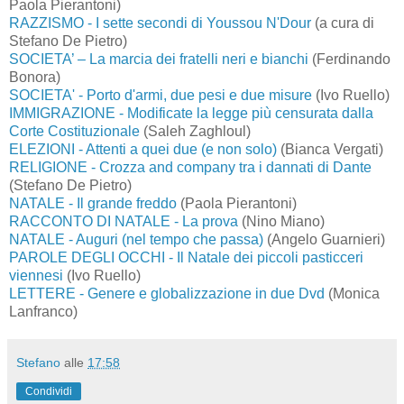
Paola Pierantoni)
RAZZISMO - I sette secondi di Youssou N'Dour
(a cura di
Stefano De Pietro)
SOCIETA’ – La marcia dei fratelli neri e bianchi
(Ferdinando
Bonora)
SOCIETA' - Porto d'armi, due pesi e due misure
(Ivo Ruello)
IMMIGRAZIONE - Modificate la legge più censurata dalla
Corte Costituzionale
(Saleh Zaghloul)
ELEZIONI - Attenti a quei due (e non solo)
(Bianca Vergati)
RELIGIONE - Crozza and company tra i dannati di Dante
(Stefano De Pietro)
NATALE - Il grande freddo
(Paola Pierantoni)
RACCONTO DI NATALE - La prova
(Nino Miano)
NATALE - Auguri (nel tempo che passa)
(Angelo Guarnieri)
PAROLE DEGLI OCCHI - Il Natale dei piccoli pasticceri
viennesi
(Ivo Ruello)
LETTERE - Genere e globalizzazione in due Dvd
(Monica
Lanfranco)
Stefano
alle
17:58
Condividi