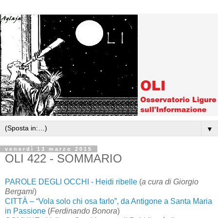
▼
venerdì 13 marzo 2015
OLI 422 - SOMMARIO
PAROLE DEGLI OCCHI - Heidi ribelle
(
a cura di Giorgio
Bergami
)
CITTÀ – “Vola solo chi osa farlo”, da Antigone a Santa Maria
in Passione
(
Ferdinando Bonora
)