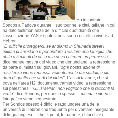
Ho incontrato
Sondos a Padova durante il suo tour nelle città italiane in cui
ha dato testimonianza della difficile quotidianità che
l'associazione YAS e i palestinesi sono costretti a vivere ad
Hebron.
"
E' difficile proteggerci, se andiamo in Shuhada street i
militari ci arrestano e per andare a visitare una famiglia che
abita a 5 minuti da casa mia devo chiedere un permesso
"
dice mentre mostra dei video che denunciano la repressione
da parte di militari sui giovani, "
ogni nostra azione di
resistenza viene repressa violentemente dai soldati, è più
dura di quello che vedi dai video
". L'associazione, che si
trova nell'area H2, documenta tramite video la repressione
sui palestinesi. "
Gli israeliani non vogliono che si racconti la
verità
" dice Sondos, per questo spesso il materiale video e
fotografico viene sequestrato.
Per Sondos spesso è difficile raggiungere una delle
università di Hebron che frequenta per diventare insegnante
di lingua inglese. I check point, le barriere, i blocchi e i