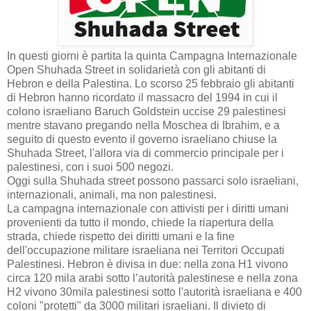
In questi giorni è partita la quinta Campagna Internazionale
Open Shuhada Street in solidarietà con gli abitanti di
Hebron e della Palestina. Lo scorso 25 febbraio gli abitanti
di Hebron hanno ricordato il massacro del 1994 in cui il
colono israeliano Baruch Goldstein uccise 29 palestinesi
mentre stavano pregando nella Moschea di Ibrahim, e a
seguito di questo evento il governo israeliano chiuse la
Shuhada Street, l'allora via di commercio principale per i
palestinesi, con i suoi 500 negozi.
Oggi sulla Shuhada street possono passarci solo israeliani,
internazionali, animali, ma non palestinesi.
La campagna internazionale con attivisti per i diritti umani
provenienti da tutto il mondo, chiede la riapertura della
strada, chiede rispetto dei diritti umani e la fine
dell'occupazione militare israeliana nei Territori Occupati
Palestinesi. Hebron è divisa in due: nella zona H1 vivono
circa 120 mila arabi sotto l’autorità palestinese e nella zona
H2 vivono 30mila palestinesi sotto l'autorità israeliana e 400
coloni "protetti" da 3000 militari israeliani. Il divieto di