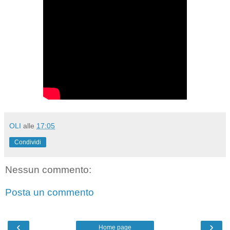
OLI
alle
17:05
Condividi
Nessun commento:
Posta un commento
‹
›
Home page