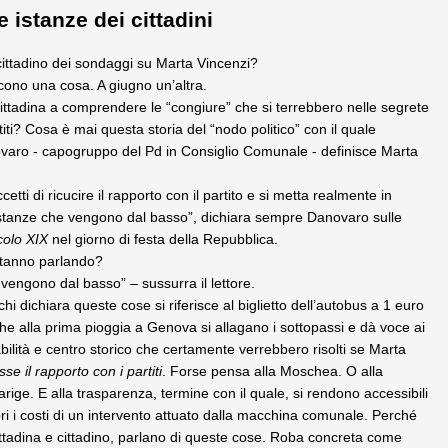
 istanze dei cittadini
cittadino dei sondaggi su Marta Vincenzi?
cono una cosa. A giugno un’altra.
 cittadina a comprendere le “congiure” che si terrebbero nelle segrete
titi? Cosa è mai questa storia del “nodo politico” con il quale
varo - capogruppo del Pd in Consiglio Comunale - definisce Marta
cetti di ricucire il rapporto con il partito e si metta realmente in
istanze che vengono dal basso”, dichiara sempre Danovaro sulle
colo XIX
nel giorno di festa della Repubblica.
stanno parlando?
 vengono dal basso” – sussurra il lettore.
i dichiara queste cose si riferisce al biglietto dell’autobus a 1 euro
 che alla prima pioggia a Genova si allagano i sottopassi e dà voce ai
abilità e centro storico che certamente verrebbero risolti se Marta
sse il rapporto con i partiti
. Forse pensa alla Moschea. O alla
ige. E alla trasparenza, termine con il quale, si rendono accessibili
ttori i costi di un intervento attuato dalla macchina comunale. Perché
ittadina e cittadino, parlano di queste cose. Roba concreta come