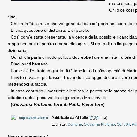
marciapiedi, p
Chi dice così p
città.
Chi parla “di istanze che vengono dal basso” porta nel cuore le nec
E’ una questione di distanza. E di parole.
Così com’è stata presentata, la vicenda della possibile ricandidatur
rappresentanti di partito amano dialogare. Si tratta di un linguaggi
dizionario.
Quindi chi parla di nodo politico dovrebbe fare una lista fruibile di 
Dieci punti bastano.
Forse c’è l’entrata in giunta di Ottonello,
ed un'incapacità di Marta 
L’invito è volare più basso. Trovando il coraggio di dare il vero no
mettendoci la faccia.
In caso contrario il mazziere allestisca la partita nelle stanze dei
cittadino abbia poca voglia di giocare a Machiavelli.
(
Giovanna Profumo, foto di Paola Pierantoni
)
Pubblicato da
OLI
alle
17:30
Etichette:
Comune
,
Giovanna Profumo
,
OLI 304
,
Pr
Nessun commento: