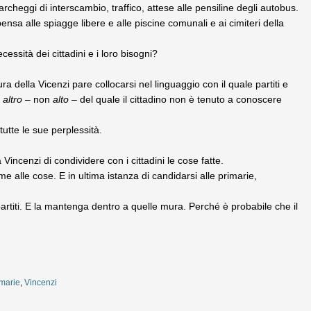
archeggi di interscambio, traffico, attese alle pensiline degli autobus.
ensa alle spiagge libere e alle piscine comunali e ai cimiteri della
essità dei cittadini e i loro bisogni?
a della Vicenzi pare collocarsi nel linguaggio con il quale partiti e
o
altro
– non
alto
– del quale il cittadino non è tenuto a conoscere
tutte le sue perplessità.
Vincenzi di condividere con i cittadini le cose fatte.
me alle cose. E in ultima istanza di candidarsi alle primarie,
 partiti. E la mantenga dentro a quelle mura. Perché è probabile che il
imarie
,
Vincenzi