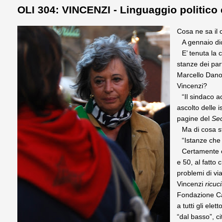
OLI 304: VINCENZI - Linguaggio politico e
Cosa ne sa il 
A gennaio di
E’ tenuta la
stanze dei par
Marcello Dano
Vincenzi?
“Il sindaco ac
ascolto delle 
pagine del
Se
Ma di cosa 
“Istanze che
Certamente ch
e 50, al fatto
problemi di vi
Vincenzi
ricuci
Fondazione Car
a tutti gli ele
“dal basso”, c