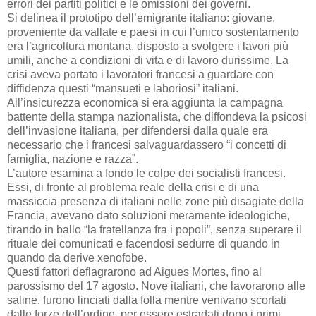
errori dei partiti politici e le omissioni dei governi.
Si delinea il prototipo dell’emigrante italiano: giovane,
proveniente da vallate e paesi in cui l’unico sostentamento
era l’agricoltura montana, disposto a svolgere i lavori più
umili, anche a condizioni di vita e di lavoro durissime. La
crisi aveva portato i lavoratori francesi a guardare con
diffidenza questi “mansueti e laboriosi” italiani.
All’insicurezza economica si era aggiunta la campagna
battente della stampa nazionalista, che diffondeva la psicosi
dell’invasione italiana, per difendersi dalla quale era
necessario che i francesi salvaguardassero “i concetti di
famiglia, nazione e razza”.
L’autore esamina a fondo le colpe dei socialisti francesi.
Essi, di fronte al problema reale della crisi e di una
massiccia presenza di
italiani
nelle zone più disagiate della
Francia, avevano dato soluzioni meramente ideologiche,
tirando in ballo “la fratellanza fra i popoli”, senza superare il
rituale dei comunicati e facendosi sedurre di quando in
quando da derive xenofobe.
Questi fattori deflagrarono ad Aigues Mortes, fino al
parossismo del 17 agosto. Nove italiani, che lavorarono alle
saline, furono linciati dalla folla mentre venivano scortati
dalle forze dell’ordine, per essere estradati dopo i primi