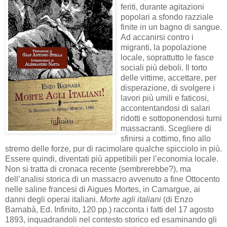
feriti, durante agitazioni
popolari a sfondo razziale
finite in un bagno di sangue.
Ad accanirsi contro i
migranti, la popolazione
locale, soprattutto le fasce
sociali più deboli. Il torto
delle vittime, accettare, per
disperazione, di svolgere i
lavori più umili e faticosi,
accontentandosi di salari
ridotti e sottoponendosi turni
massacranti. Scegliere di
sfinirsi a cottimo, fino allo
stremo delle forze, pur di racimolare qualche spicciolo in più.
Essere quindi, diventati più appetibili per l’economia locale.
Non si tratta di cronaca recente (sembrerebbe?), ma
dell’analisi storica di un massacro avvenuto a fine Ottocento
nelle saline francesi di Aigues Mortes, in Camargue, ai
danni degli operai italiani.
Morte agli italiani
(di Enzo
Barnabà, Ed. Infinito, 120 pp.) racconta i fatti del 17 agosto
1893, inquadrandoli nel contesto storico ed esaminando gli