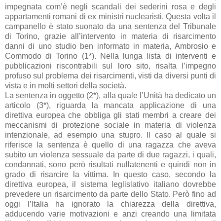
impegnata com’è negli scandali dei sederini rosa e degli
appartamenti romani di ex ministri nuclearisti. Questa volta il
campanello è stato suonato da una sentenza del Tribunale
di Torino, grazie all’intervento in materia di risarcimento
danni di uno studio ben informato in materia, Ambrosio e
Commodo di Torino (1*). Nella lunga lista di interventi e
pubblicazioni riscontrabili sul loro sito, risalta l’impegno
profuso sul problema dei risarcimenti, visti da diversi punti di
vista e in molti settori della società.
La sentenza in oggetto (2*), alla quale l’Unità ha dedicato un
articolo (3*), riguarda la mancata applicazione di una
direttiva europea che obbliga gli stati membri a creare dei
meccanismi di protezione sociale in materia di violenza
intenzionale, ad esempio una stupro. Il caso al quale si
riferisce la sentenza è quello di una ragazza che aveva
subito un violenza sessuale da parte di due ragazzi, i quali,
condannati, sono però risultati nullatenenti e quindi non in
grado di risarcire la vittima. In questo caso, secondo la
direttiva europea, il sistema leglislativo italiano dovrebbe
prevedere un risarcimento da parte dello Stato. Però fino ad
oggi l’Italia ha ignorato la chiarezza della direttiva,
adducendo varie motivazioni e anzi creando una limitata