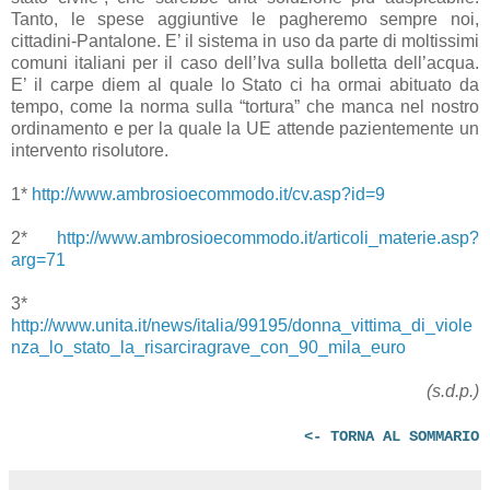
Tanto, le spese aggiuntive le pagheremo sempre noi,
cittadini-Pantalone. E’ il sistema in uso da parte di moltissimi
comuni italiani per il caso dell’Iva sulla bolletta dell’acqua.
E’ il carpe diem al quale lo Stato ci ha ormai abituato da
tempo, come la norma sulla “tortura” che manca nel nostro
ordinamento e per la quale la UE attende pazientemente un
intervento risolutore.
1*
http://www.ambrosioecommodo.it/cv.asp?id=9
2*
http://www.ambrosioecommodo.it/articoli_materie.asp?
arg=71
3*
http://www.unita.it/news/italia/99195/donna_vittima_di_viole
nza_lo_stato_la_risarciragrave_con_90_mila_euro
(s.d.p.)
<- TORNA AL SOMMARIO