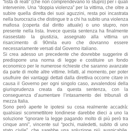
“lista di reati” (che non comprendevano lo stupro) per i quali
intervenire. Una “doppia violenza” per la vittima, che oltre a
subire quella diretta dei suoi aguzzini, resta poi incastrata
nella burocrazia che distingue tr a chi ha subito una violenza
mafiosa (coperta dal diritto attuale) o uno stupro, non
presente nella lista. Invece questa sentenza ha finalmente
riassestato la giustizia, assegnato alla vittima un
risarcimento di 90mila euro che dovranno essere
necessariamente versati dal Governo italiano.
Si crea adesso un precedente che dovrebbe suggerire di
predisporre una norma di legge e costituire un fondo
economico per le numerose richieste che saranno avanzate
da parte di molte altre vittime. Infatti, al momento, per poter
usufruire dei vantaggi dettati dalla direttiva occorre citare in
causa il Governo per ogni singolo caso, avvalendosi della
giurisprudenza creata da questa sentenza, con la
conseguenza d’aumentare l’intasamento dei tribunali di
mezza Italia.
Sono però aperte le ipotesi su cosa realmente accadrà:
qualsiasi scommettitore londinese darebbe dieci a uno la
soluzione “ignorare la legge pagando molto di più però tra
cinque anni”, vincente sul “pochi, maledetti, subito di uno
stato civile”, che sarebbe una soluzione più auspicabile.