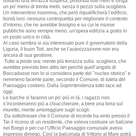
soltanto una terrazza sospesa, profonda due metri e lunga
un po’ meno di trenta metri, senza il pezzo sulla scogliera.
Un interventino insomma, che però riqualificherà l’edificio,
bontà loro: nessuna contropartita per migliorare il contesto
d'intorno, che ne avrebbe bisogno e su cui le risorse
pubbliche sono sempre meno, un'opera edilizia a gratis in
un posto unico in città.
Al caso sembra si sia interessato pure il governatore della
Liguria, il buon Toti, anche se l’autorizzazione non era
ancora di sua gestione.
Tutto a posto ora: niente più terrazza sulla scogliera, che
avrebbe previsto ben altro iter perchè quell’angolo di
Boccadasse non lo si considera parte del "nucleo storico" e
nemmeno facente parte, secondo il Comune, di tutela del
Paesaggio costiero. Dalla Soprintendenza tutto tace ad
oggi.
Le barche si faranno un po’ più in là, i ragazzi non
s’incontreranno più a chiacchierare, a bere una birra sul
muretto, niente amoreggiare sugli scogli.
Da sottolineare che il Comune di recente ha vinto presso il
Tar il ricorso di un residente, che voleva costruire un balcone
nel Borgo e per cui l’Ufficio Paesaggio comunale aveva
espresso diniego. Così la balconata di Vittorio al Mare potrà