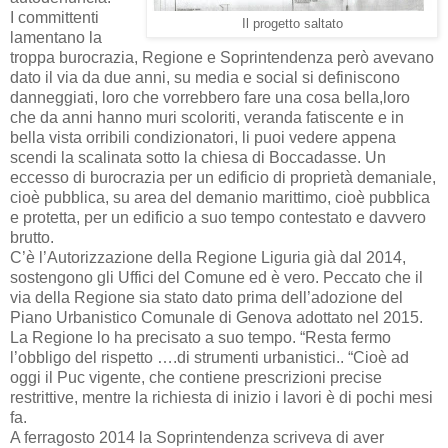
I committenti
Il progetto saltato
lamentano la
troppa burocrazia, Regione e Soprintendenza però avevano
dato il via da due anni, su media e social si definiscono
danneggiati, loro che vorrebbero fare una cosa bella,loro
che da anni hanno muri scoloriti, veranda fatiscente e in
bella vista orribili condizionatori, li puoi vedere appena
scendi la scalinata sotto la chiesa di Boccadasse. Un
eccesso di burocrazia per un edificio di proprietà demaniale,
cioè pubblica, su area del demanio marittimo, cioè pubblica
e protetta, per un edificio a suo tempo contestato e davvero
brutto.
C’è l’Autorizzazione della Regione Liguria già dal 2014,
sostengono gli Uffici del Comune ed è vero. Peccato che il
via della Regione sia stato dato prima dell’adozione del
Piano Urbanistico Comunale di Genova adottato nel 2015.
La Regione lo ha precisato a suo tempo. “Resta fermo
l’obbligo del rispetto ….di strumenti urbanistici.. “Cioè ad
oggi il Puc vigente, che contiene prescrizioni precise
restrittive, mentre la richiesta di inizio i lavori è di pochi mesi
fa.
A ferragosto 2014 la Soprintendenza scriveva di aver