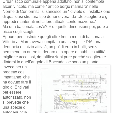
Urbanistico comunale appena adottato, non si contempla
alcun vincolo, ma come “ antico borgo marinaro” nelle
Norme di Conformità. si sancisce un “ divieto di installazione
di qualsiasi struttura tipo dehor o veranda…le scogliere e gli
approdi mantenuti nella loro attuale conformazione..”
Ma una balconata cos’è? E di quelle dimensioni poi, pure a
picco sugli scogli.
Eppure per costruire quegli oltre trenta metri di balconata
Vittorio al Mare aveva compilato una semplice DIA, una
denuncia di inizio attività, un po’ di euro in bolli, senza
nemmeno un onere in denaro o in opere di pubblica utilità:
migliorie accettasi, riqualificazioni pure perché scogliera e
dintorni in quell’angolo di Boccadasse sono un pianto.
Invece per un
progetto così
impattante, che
ha dovuto fare il
giro di Enti vari
per essere
autorizzato, non
si prevede che
una specie di
autodenuncia.