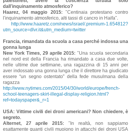
palestinesi, avere la coscienza turbata solo
dall’inquinamento atmosferico?
Haarez, 04 maggio 2015:
"Centinaia protestano contro
l'inquinamento atmosferico, alti tassi di cancro in Haifa".
http://www.haaretz.com/news/israel/.premium-1.654812?
utm_source=dlvr.it&utm_medium=twitter
Francia, rimandata da scuola a casa perché indossa una
gonna lunga
New York Times,
29 aprile 2015:
"Una scuola secondaria
nel nord est della Francia ha rimandato a casa due volte,
nelle ultime due settimane, una ragazzina di 15 anni per
aver indossato una gonna lunga che il direttore ha giudicato
essere “un segno ostentato” della fede musulmana della
ragazza
http://www.nytimes.com/2015/04/30/world/europe/french-
school-teenagers-skirt-illegal-display-religion.html?
ref=todayspaper&_r=1
USA: Vittime civili dei droni americani?
Non chiedere, è
segreto.
Alternet, 27 aprile 2015:
"In realtà, non sappiamo
esattamente quanti civili muoiono in attacchi dei droni USA