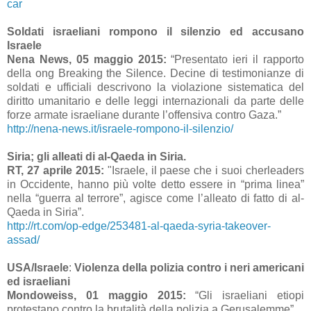
car
Soldati israeliani rompono il silenzio ed accusano
Israele
Nena News, 05 maggio 2015:
“Presentato ieri il rapporto
della ong Breaking the Silence. Decine di testimonianze di
soldati e ufficiali descrivono la violazione sistematica del
diritto umanitario e delle leggi internazionali da parte delle
forze armate israeliane durante l’offensiva contro Gaza.”
http://nena-news.it/israele-rompono-il-silenzio/
Siria; gli alleati di al-Qaeda in Siria.
RT, 27 aprile 2015:
"Israele, il paese che i suoi cherleaders
in Occidente, hanno più volte detto essere in “prima linea”
nella “guerra al terrore”, agisce come l’alleato di fatto di al-
Qaeda in Siria”.
http://rt.com/op-edge/253481-al-qaeda-syria-takeover-
assad/
USA/Israele
:
Violenza della polizia contro i neri americani
ed israeliani
Mondoweiss, 01 maggio 2015:
“Gli israeliani etiopi
protestano contro la brutalità della polizia a Gerusalemme”