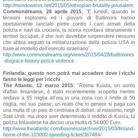
http://mondoweiss.net/2015/05/ethiopian-brutality-jerusalem
Commondreams, 28 aprile 2015:
"E lunedì, quando le
tensioni esplosero ed i giovani di Baltimora hanno
ripetutamente lanciato pietre contro i carri armati della
polizia e navi da crociera, la scena ricordava stranamente i
territori occupati, il che non dovrebbe sorprendere nessuno
che abbia seguito la militarizzazione della polizia USA in
base al modello dell'esercito israeliano".
http://www.commondreams.org/views/2015/04/28/baltimores
-disgrace-history-police-violence
Finlandia: questo non potrà mai accadere dove i ricchi
fanno le leggi per i ricchi
The Atlantic, 12 marzo 2015:
"Reima Kuisla, un uomo
d'affari finlandese, è stato recentemente scoperto mentre
andava a 65 miglia all'ora in una zona con il limite di 50
miglia, nel suo paese, un reato che in genere si paga con
una multa di un paio di centinaia di dollari, al massimo, negli
Stati Uniti, ma dopo aver determinato il reddito di Kuisla, la
polizia finlandese ha deciso una multa di 54.000 Euro.
http://www.theatlantic.com/business/archive/2015/03/finland-
home-of-the-103000-speeding-ticket/387484/