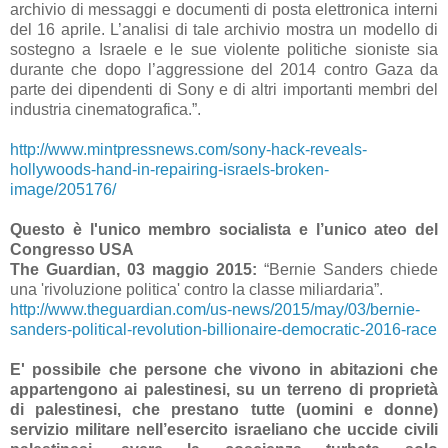
archivio di messaggi e documenti di posta elettronica interni
del 16 aprile. L’analisi di tale archivio mostra un modello di
sostegno a Israele e le sue violente politiche sioniste sia
durante che dopo l’aggressione del 2014 contro Gaza da
parte dei dipendenti di Sony e di altri importanti membri del
industria cinematografica.”.
http://www.mintpressnews.com/sony-hack-reveals-
hollywoods-hand-in-repairing-israels-broken-
image/205176/
Questo è l'unico membro socialista e l’unico ateo del
Congresso USA
The Guardian, 03 maggio 2015:
“Bernie Sanders chiede
una 'rivoluzione politica' contro la classe miliardaria”.
http://www.theguardian.com/us-news/2015/may/03/bernie-
sanders-political-revolution-billionaire-democratic-2016-race
E' possibile che persone che vivono in abitazioni che
appartengono ai palestinesi, su un terreno di proprietà
di palestinesi, che prestano tutte (uomini e donne)
servizio militare nell’esercito israeliano che uccide civili