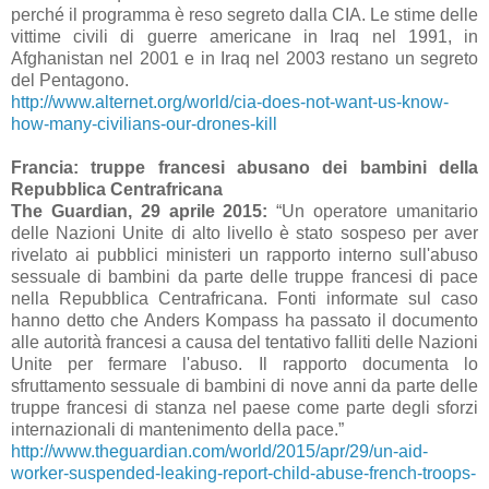
perché il programma è reso segreto dalla CIA. Le stime delle
vittime civili di guerre americane in Iraq nel 1991, in
Afghanistan nel 2001 e in Iraq nel 2003 restano un segreto
del Pentagono.
http://www.alternet.org/world/cia-does-not-want-us-know-
how-many-civilians-our-drones-kill
Francia: truppe francesi abusano dei bambini della
Repubblica Centrafricana
The Guardian, 29 aprile 2015:
“Un operatore umanitario
delle Nazioni Unite di alto livello è stato sospeso per aver
rivelato ai pubblici ministeri un rapporto interno sull'abuso
sessuale di bambini da parte delle truppe francesi di pace
nella Repubblica Centrafricana. Fonti informate sul caso
hanno detto che Anders Kompass ha passato il documento
alle autorità francesi a causa del tentativo falliti delle Nazioni
Unite per fermare l'abuso. Il rapporto documenta lo
sfruttamento sessuale di bambini di nove anni da parte delle
truppe francesi di stanza nel paese come parte degli sforzi
internazionali di mantenimento della pace.”
http://www.theguardian.com/world/2015/apr/29/un-aid-
worker-suspended-leaking-report-child-abuse-french-troops-