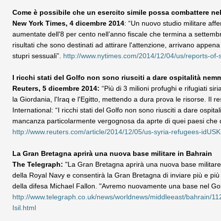
Come è possibile che un esercito simile possa combattere ne
New York Times, 4 dicembre 2014
: “Un nuovo studio militare affe
aumentate dell'8 per cento nell’anno fiscale che termina a settem
risultati che sono destinati ad attirare l'attenzione, arrivano app
stupri sessuali”.
http://www.nytimes.com/2014/12/04/us/reports-of-s
I ricchi stati del Golfo non sono riusciti a dare ospitalità ne
Reuters, 5 dicembre 2014:
“Più di 3 milioni profughi e rifugiati siri
la Giordania, l'Iraq e l'Egitto, mettendo a dura prova le risorse. Il 
International: “I ricchi stati del Golfo non sono riusciti a dare ospit
mancanza particolarmente vergognosa da aprte di quei paesi che dov
http://www.reuters.com/article/2014/12/05/us-syria-refugees-id
La Gran Bretagna aprirà una nuova base militare in Bahrain
The Telegraph:
"La Gran Bretagna aprirà una nuova base militar
della Royal Navy e consentirà la Gran Bretagna di inviare più e più gr
della difesa Michael Fallon. "Avremo nuovamente una base nel Gol
http://www.telegraph.co.uk/news/worldnews/middleeast/bahrain/1127
Isil.html