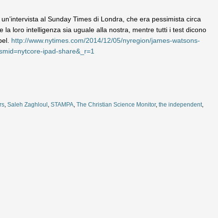
n un’intervista al Sunday Times di Londra, che era pessimista circa
he la loro intelligenza sia uguale alla nostra, mentre tutti i test dicono
bel.
http://www.nytimes.com/2014/12/05/nyregion/james-watsons-
&smid=nytcore-ipad-share&_r=1
rs
,
Saleh Zaghloul
,
STAMPA
,
The Christian Science Monitor
,
the independent
,