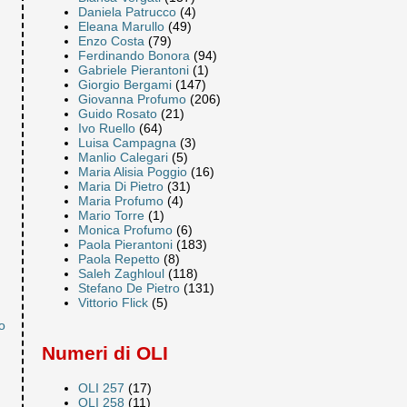
Daniela Patrucco
(4)
Eleana Marullo
(49)
Enzo Costa
(79)
Ferdinando Bonora
(94)
Gabriele Pierantoni
(1)
Giorgio Bergami
(147)
Giovanna Profumo
(206)
Guido Rosato
(21)
Ivo Ruello
(64)
Luisa Campagna
(3)
Manlio Calegari
(5)
Maria Alisia Poggio
(16)
Maria Di Pietro
(31)
Maria Profumo
(4)
Mario Torre
(1)
Monica Profumo
(6)
Paola Pierantoni
(183)
Paola Repetto
(8)
Saleh Zaghloul
(118)
Stefano De Pietro
(131)
Vittorio Flick
(5)
o
Numeri di OLI
OLI 257
(17)
OLI 258
(11)