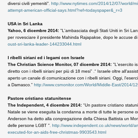
diversi civili yemeniti".
http://www.nytimes.com/2014/12/07/world/mi
attempt-american-official-says.html?ref=todayspaper&_r=3
USA in Sri Lanka
Yahoo, 6 dicembre 2014:
"L'ambasciata degli Stati Uniti in Sri 
per rovesciare il presidente Mahinda Rajapakse, dopo le accuse di
oust-sri-lanka-leader-144233044.html
I ribelli siriani ed i legami con Israele
The Christian Science Monitor, 07 dicembre 2014:
"L'esercito is
diretto con i ribelli siriani per più di 18 mesi” .“ Israele oltre all'ass
aperto un canale di comunicazione con i ribelli siriani. Oggi, l'eserc
a Damasco.”
http://www.csmonitor.com/World/Middle-East/2014/120
Pastore cristiano statunitense
The Independent, 4 dicembre 2014:
“Un pastore cristiano statun
Natale se viene eseguita la condanna a morte di tutte le persone omo
Anderson ha detto alla congregazione della Chiesa Battista un Mond
delle persone LGBT ".
http://www.independent.co.uk/news/world/a
executed-for-an-aids-free-christmas-9903543.html