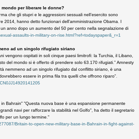
l mondo per liberare le donne?
rma che gli stupri e le aggressioni sessuali nell’esercito sono
bre 2014, hanno detto funzionari dell'amministrazione Obama. I
ena un anno dopo un aumento del 50 per cento nella segnalazione di
exual-assaults-in-military-on-rise.html?ref=todayspaper&_r=1
mmeno ad un singolo rifugiato siriano
ani vengono ospitati in soli cinque paesi limitrofi: la Turchia, il Libano,
resto del mondo si è offerto di prendere solo 63.170 rifugiati.” Amnesty
alità nemmeno ad un singolo rifugiato dal conflitto siriano, è una
rebbero essere in prima fila tra quelli che offrono riparo”.
USKCN0JJ14920141205
e in Bahrain" "Questa nuova base è una espansione permanente
andi navi per rafforzare la stabilità nel Golfo", ha detto il segretario
fo per un lungo termine."
7087/Britain-to-open-new-military-base-in-Bahrain-in-fight-against-