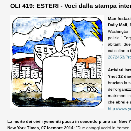
OLI 419: ESTERI - Voci dalla stampa inte
Manifestaz
Daily Mail,
Washington p
polizia.” Fe
abitanti, due
cui soltanto 
2872453/Pro
Attivisti i
Ynet 12 di
bruciato la 
dell'organizz
matrimoni int
che ebrei e 
http://www.
La morte dei civili yemeniti passa in secondo piano sul New 
New York Times, 07 icembre 2014:
"Due ostaggi uccisi in Yemen co