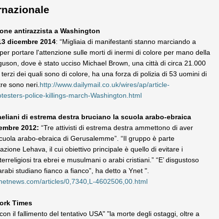
rnazionale
ione antirazzista a Washington
 13 dicembre 2014
: “Migliaia di manifestanti stanno marciando a
er portare l'attenzione sulle morti di inermi di colore per mano della
rguson, dove è stato ucciso Michael Brown, una città di circa 21.000
 terzi dei quali sono di colore, ha una forza di polizia di 53 uomini di
tre sono neri.
http://www.dailymail.co.uk/wires/ap/article-
testers-police-killings-march-Washington.html
sraeliani di estrema destra bruciano la scuola arabo-ebraica
cembre 2012:
“Tre attivisti di estrema destra ammettono di aver
scuola arabo-ebraica di Gerusalemme”. “Il gruppo è parte
azione Lehava, il cui obiettivo principale è quello di evitare i
erreligiosi tra ebrei e musulmani o arabi cristiani.” “E’ disgustoso
arabi studiano fianco a fianco”, ha detto a Ynet ".
ynetnews.com/articles/0,7340,L-4602506,00.html
York Times
n il fallimento del tentativo USA" "la morte degli ostaggi, oltre a