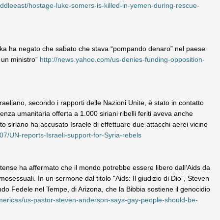
ddleeast/hostage-luke-somers-is-killed-in-yemen-during-rescue-
Lanka ha negato che sabato che stava “pompando denaro” nel paese
 un ministro”
http://news.yahoo.com/us-denies-funding-opposition-
raeliano, secondo i rapporti delle Nazioni Unite, è stato in contatto
istenza umanitaria offerta a 1.000 siriani ribelli feriti aveva anche
ito siriano ha accusato Israele di effettuare due attacchi aerei vicino
7/UN-reports-Israeli-support-for-Syria-rebels
itense ha affermato che il mondo potrebbe essere libero dall’Aids da
sessuali. In un sermone dal titolo "Aids: Il giudizio di Dio”, Steven
o Fedele nel Tempe, di Arizona, che la Bibbia sostiene il genocidio
mericas/us-pastor-steven-anderson-says-gay-people-should-be-