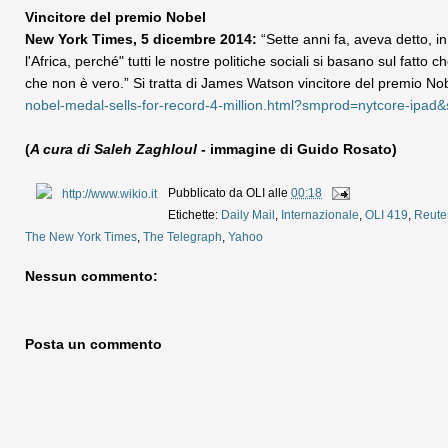
Vincitore del premio Nobel
New York Times, 5 dicembre 2014:
“Sette anni fa, aveva detto, i
l'Africa, perché" tutti le nostre politiche sociali si basano sul fatto c
che non è vero.” Si tratta di James Watson vincitore del premio No
nobel-medal-sells-for-record-4-million.html?smprod=nytcore-ipad
(
A cura di Saleh Zaghloul
- immagine di Guido Rosato)
Pubblicato da
OLI
alle
00:18
Etichette:
Daily Mail
,
Internazionale
,
OLI 419
,
Reute
The New York Times
,
The Telegraph
,
Yahoo
Nessun commento:
Posta un commento