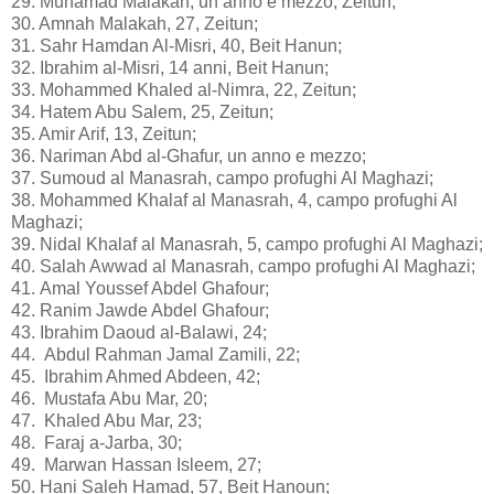
29. Muhamad Malakah, un anno e mezzo, Zeitun;
30. Amnah Malakah, 27, Zeitun;
31. Sahr Hamdan Al-Misri, 40, Beit Hanun;
32. Ibrahim al-Misri, 14 anni, Beit Hanun;
33. Mohammed Khaled al-Nimra, 22, Zeitun;
34. Hatem Abu Salem, 25, Zeitun;
35. Amir Arif, 13, Zeitun;
36. Nariman Abd al-Ghafur, un anno e mezzo;
37. Sumoud al Manasrah, campo profughi Al Maghazi;
38. Mohammed Khalaf al Manasrah, 4, campo profughi Al
Maghazi;
39. Nidal Khalaf al Manasrah, 5, campo profughi Al Maghazi;
40. Salah Awwad al Manasrah, campo profughi Al Maghazi;
41. Amal Youssef Abdel Ghafour;
42. Ranim Jawde Abdel Ghafour;
43. Ibrahim Daoud al-Balawi, 24;
44. Abdul Rahman Jamal Zamili, 22;
45. Ibrahim Ahmed Abdeen, 42;
46. Mustafa Abu Mar, 20;
47. Khaled Abu Mar, 23;
48. Faraj a-Jarba, 30;
49. Marwan Hassan Isleem, 27;
50. Hani Saleh Hamad, 57, Beit Hanoun;