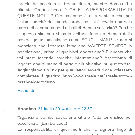
Israele ha accetato la tregua di ieri, mentre Hamas l'ha
rifiutata. Ora io chiedo: DI CHI E' LA RESPONSABILITA' DI
QUESTE MORTI? Gerusalemme è città santa anche per
l'Islam, perché dal mondo arabo non si è levata una sola
parola di condanna per i missili di Hamas sulla città? Perché
in questo sito non si parla dell'uso fatto da Hamas della
povera gente palestinese come SCUDI UMANI?, e non si
menziona che l'esercito israeliano AVVERTE SEMPRE la
popolazione, prima di qualsiasi operazione? E questa che
voi state facendo sarebbe informazione? Aspettiamo di
leggere analisi meno di parte e più obiettive, su questo sito.
Aggiungiamo un link per quei lettori avveduti che volessero
completare il quadro: http://www.israele.net/israele-sotto-i-
razzi-del-terrorismo
Rispondi
Anonimo
21 luglio 2014 alle ore 22:37
"Sganciare bombe sopra una città è l'atto terroristico per
eccellenza" (Erri De Luca)
La responsabilità di quei morti che la signora finge di