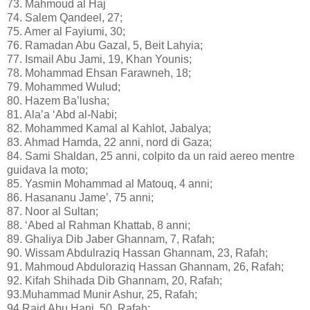
73. Mahmoud al Haj
74. Salem Qandeel, 27;
75. Amer al Fayiumi, 30;
76. Ramadan Abu Gazal, 5, Beit Lahyia;
77. Ismail Abu Jami, 19, Khan Younis;
78. Mohammad Ehsan Farawneh, 18;
79. Mohammed Wulud;
80. Hazem Ba’lusha;
81. Ala’a ‘Abd al-Nabi;
82. Mohammed Kamal al Kahlot, Jabalya;
83. Ahmad Hamda, 22 anni, nord di Gaza;
84. Sami Shaldan, 25 anni, colpito da un raid aereo mentre
guidava la moto;
85. Yasmin Mohammad al Matouq, 4 anni;
86. Hasananu Jame’, 75 anni;
87. Noor al Sultan;
88. ‘Abed al Rahman Khattab, 8 anni;
89. Ghaliya Dib Jaber Ghannam, 7, Rafah;
90. Wissam Abdulraziq Hassan Ghannam, 23, Rafah;
91. Mahmoud Abduloraziq Hassan Ghannam, 26, Rafah;
92. Kifah Shihada Dib Ghannam, 20, Rafah;
93.Muhammad Munir Ashur, 25, Rafah;
94.Raid Abu Hani, 50, Rafah;