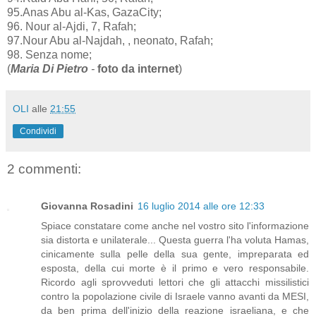
95.Anas Abu al-Kas, GazaCity;
96. Nour al-Ajdi, 7, Rafah;
97.Nour Abu al-Najdah, , neonato, Rafah;
98. Senza nome;
(
Maria Di Pietro
-
foto da internet
)
OLI
alle
21:55
Condividi
2 commenti:
Giovanna Rosadini
16 luglio 2014 alle ore 12:33
Spiace constatare come anche nel vostro sito l'informazione
sia distorta e unilaterale... Questa guerra l'ha voluta Hamas,
cinicamente sulla pelle della sua gente, impreparata ed
esposta, della cui morte è il primo e vero responsabile.
Ricordo agli sprovveduti lettori che gli attacchi missilistici
contro la popolazione civile di Israele vanno avanti da MESI,
da ben prima dell'inizio della reazione israeliana, e che