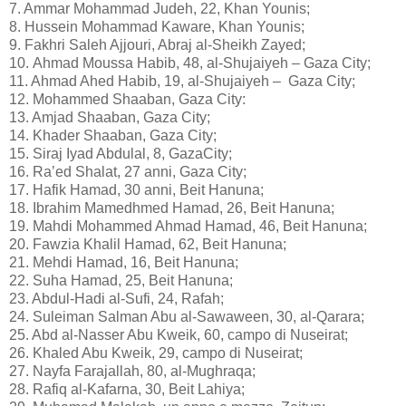
7. Ammar Mohammad Judeh, 22, Khan Younis;
8. Hussein Mohammad Kaware, Khan Younis;
9. Fakhri Saleh Ajjouri, Abraj al-Sheikh Zayed;
10. Ahmad Moussa Habib, 48, al-Shujaiyeh – Gaza City;
11. Ahmad Ahed Habib, 19, al-Shujaiyeh – Gaza City;
12. Mohammed Shaaban, Gaza City:
13. Amjad Shaaban, Gaza City;
14. Khader Shaaban, Gaza City;
15. Siraj Iyad Abdulal, 8, GazaCity;
16. Ra’ed Shalat, 27 anni, Gaza City;
17. Hafik Hamad, 30 anni, Beit Hanuna;
18. Ibrahim Mamedhmed Hamad, 26, Beit Hanuna;
19. Mahdi Mohammed Ahmad Hamad, 46, Beit Hanuna;
20. Fawzia Khalil Hamad, 62, Beit Hanuna;
21. Mehdi Hamad, 16, Beit Hanuna;
22. Suha Hamad, 25, Beit Hanuna;
23. Abdul-Hadi al-Sufi, 24, Rafah;
24. Suleiman Salman Abu al-Sawaween, 30, al-Qarara;
25. Abd al-Nasser Abu Kweik, 60, campo di Nuseirat;
26. Khaled Abu Kweik, 29, campo di Nuseirat;
27. Nayfa Farajallah, 80, al-Mughraqa;
28. Rafiq al-Kafarna, 30, Beit Lahiya;