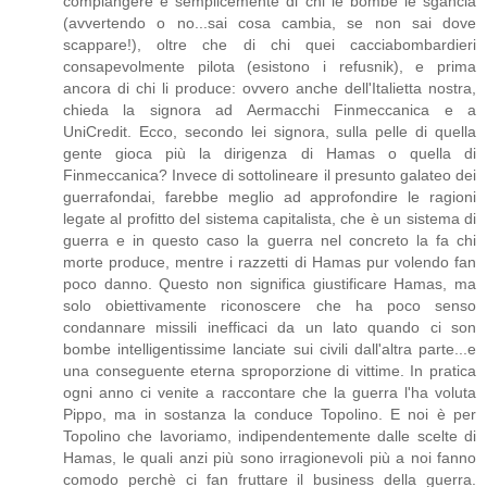
compiangere è semplicemente di chi le bombe le sgancia
(avvertendo o no...sai cosa cambia, se non sai dove
scappare!), oltre che di chi quei cacciabombardieri
consapevolmente pilota (esistono i refusnik), e prima
ancora di chi li produce: ovvero anche dell'Italietta nostra,
chieda la signora ad Aermacchi Finmeccanica e a
UniCredit. Ecco, secondo lei signora, sulla pelle di quella
gente gioca più la dirigenza di Hamas o quella di
Finmeccanica? Invece di sottolineare il presunto galateo dei
guerrafondai, farebbe meglio ad approfondire le ragioni
legate al profitto del sistema capitalista, che è un sistema di
guerra e in questo caso la guerra nel concreto la fa chi
morte produce, mentre i razzetti di Hamas pur volendo fan
poco danno. Questo non significa giustificare Hamas, ma
solo obiettivamente riconoscere che ha poco senso
condannare missili inefficaci da un lato quando ci son
bombe intelligentissime lanciate sui civili dall'altra parte...e
una conseguente eterna sproporzione di vittime. In pratica
ogni anno ci venite a raccontare che la guerra l'ha voluta
Pippo, ma in sostanza la conduce Topolino. E noi è per
Topolino che lavoriamo, indipendentemente dalle scelte di
Hamas, le quali anzi più sono irragionevoli più a noi fanno
comodo perchè ci fan fruttare il business della guerra.