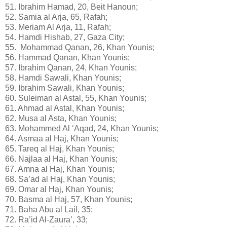
51. Ibrahim Hamad, 20, Beit Hanoun;
52. Samia al Arja, 65, Rafah;
53. Meriam Al Arja, 11, Rafah;
54. Hamdi Hishab, 27, Gaza City;
55. Mohammad Qanan, 26, Khan Younis;
56. Hammad Qanan, Khan Younis;
57. Ibrahim Qanan, 24, Khan Younis;
58. Hamdi Sawali, Khan Younis;
59. Ibrahim Sawali, Khan Younis;
60. Suleiman al Astal, 55, Khan Younis;
61. Ahmad al Astal, Khan Younis;
62. Musa al Asta, Khan Younis;
63. Mohammed Al ‘Aqad, 24, Khan Younis;
64. Asmaa al Haj, Khan Younis;
65. Tareq al Haj, Khan Younis;
66. Najlaa al Haj, Khan Younis;
67. Amna al Haj, Khan Younis;
68. Sa’ad al Haj, Khan Younis;
69. Omar al Haj, Khan Younis;
70. Basma al Haj, 57, Khan Younis;
71. Baha Abu al Lail, 35;
72. Ra’id Al-Zaura’, 33;