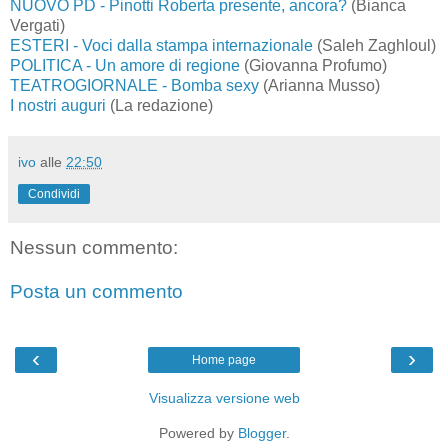
NUOVO PD - Pinotti Roberta presente, ancora?
(Bianca
Vergati)
ESTERI - Voci dalla stampa internazionale
(Saleh Zaghloul)
POLITICA - Un amore di regione
(Giovanna Profumo)
TEATROGIORNALE - Bomba sexy
(Arianna Musso)
I nostri auguri
(La redazione)
ivo
alle
22:50
Condividi
Nessun commento:
Posta un commento
‹
›
Home page
Visualizza versione web
Powered by
Blogger
.