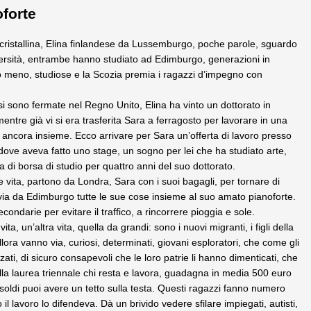
oforte
a cristallina, Elina finlandese da Lussemburgo, poche parole, sguardo
versità, entrambe hanno studiato ad Edimburgo, generazioni in
o meno, studiose e la Scozia premia i ragazzi d’impegno con
si sono fermate nel Regno Unito, Elina ha vinto un dottorato in
ntre già vi si era trasferita Sara a ferragosto per lavorare in una
ancora insieme. Ecco arrivare per Sara un’offerta di lavoro presso
ove aveva fatto uno stage, un sogno per lei che ha studiato arte,
 di borsa di studio per quattro anni del suo dottorato.
 vita, partono da Londra, Sara con i suoi bagagli, per tornare di
 via da Edimburgo tutte le sue cose insieme al suo amato pianoforte.
condarie per evitare il traffico, a rincorrere pioggia e sole.
ta, un’altra vita, quella da grandi: sono i nuovi migranti, i figli della
ora vanno via, curiosi, determinati, giovani esploratori, che come gli
ti, di sicuro consapevoli che le loro patrie li hanno dimenticati, che
alla laurea triennale chi resta e lavora, guadagna in media 500 euro
oldi puoi avere un tetto sulla testa. Questi ragazzi fanno numero
o il lavoro lo difendeva. Dà un brivido vedere sfilare impiegati, autisti,