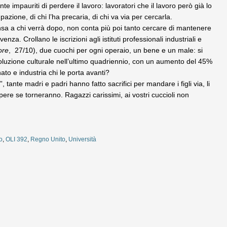
te impauriti di perdere il lavoro: lavoratori che il lavoro però già lo
zione, di chi l’ha precaria, di chi va via per cercarla.
ensa a chi verrà dopo, non conta più poi tanto cercare di mantenere
a. Crollano le iscrizioni agli istituti professionali industriali e
ore
, 27/10), due cuochi per ogni operaio, un bene e un male: si
voluzione culturale nell’ultimo quadriennio, con un aumento del 45%
nato e industria chi le porta avanti?
”, tante madri e padri hanno fatto sacrifici per mandare i figli via, li
apere se torneranno. Ragazzi carissimi, ai vostri cuccioli non
o
,
OLI 392
,
Regno Unito
,
Università