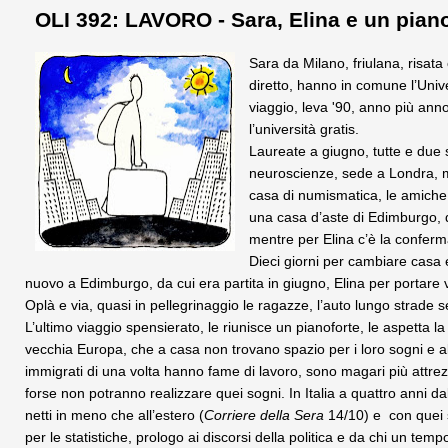
OLI 392: LAVORO - Sara, Elina e un pian
Sara da Milano, friulana, risat
diretto, hanno in comune l’Uni
viaggio, leva '90, anno più ann
l’università gratis.
Laureate a giugno, tutte e due 
neuroscienze, sede a Londra, me
casa di numismatica, le amiche 
una casa d’aste di Edimburgo, d
mentre per Elina c’è la conferma
Dieci giorni per cambiare casa e
nuovo a Edimburgo, da cui era partita in giugno, Elina per portare
Oplà e via, quasi in pellegrinaggio le ragazze, l’auto lungo strade se
L’ultimo viaggio spensierato, le riunisce un pianoforte, le aspetta la vi
vecchia Europa, che a casa non trovano spazio per i loro sogni e all
immigrati di una volta hanno fame di lavoro, sono magari più attrezza
forse non potranno realizzare quei sogni. In Italia a quattro anni d
netti in meno che all’estero (
Corriere della Sera
14/10) e con quei s
per le statistiche, prologo ai discorsi della politica e da chi un temp