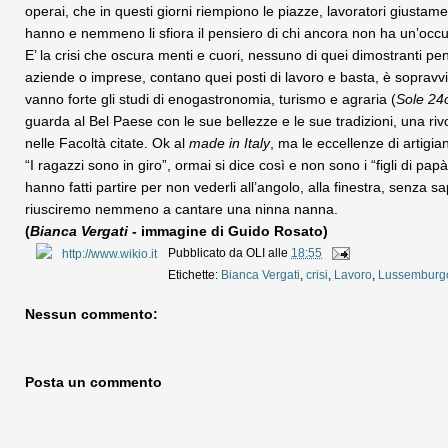
operai, che in questi giorni riempiono le piazze, lavoratori giustamen
hanno e nemmeno li sfiora il pensiero di chi ancora non ha un’occupa
E’ la crisi che oscura menti e cuori, nessuno di quei dimostranti p
aziende o imprese, contano quei posti di lavoro e basta, è sopravvivenz
vanno forte gli studi di enogastronomia, turismo e agraria (
Sole 24
guarda al Bel Paese con le sue bellezze e le sue tradizioni, una ri
nelle Facoltà citate. Ok al
made in Italy
, ma le eccellenze di artigia
“I ragazzi sono in giro”, ormai si dice così e non sono i “figli di papà
hanno fatti partire per non vederli all’angolo, alla finestra, senza s
riusciremo nemmeno a cantare una ninna nanna.
(
Bianca Vergati -
immagine di Guido Rosato)
Pubblicato da
OLI
alle
18:55
Etichette:
Bianca Vergati
,
crisi
,
Lavoro
,
Lussemburg
Nessun commento:
Posta un commento