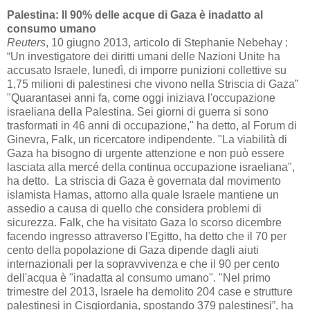
Palestina: Il 90% delle acque di Gaza è inadatto al
consumo umano
Reuters
, 10 giugno 2013, articolo di Stephanie Nebehay :
“Un investigatore dei diritti umani delle Nazioni Unite ha
accusato Israele, lunedì, di imporre punizioni collettive su
1,75 milioni di palestinesi che vivono nella Striscia di Gaza”
"Quarantasei anni fa, come oggi iniziava l'occupazione
israeliana della Palestina. Sei giorni di guerra si sono
trasformati in 46 anni di occupazione," ha detto, al Forum di
Ginevra, Falk, un ricercatore indipendente. "La viabilità di
Gaza ha bisogno di urgente attenzione e non può essere
lasciata alla mercé della continua occupazione israeliana",
ha detto.
La striscia di Gaza è governata dal movimento
islamista Hamas, attorno alla quale Israele mantiene un
assedio a causa di quello che considera problemi di
sicurezza. Falk, che ha visitato Gaza lo scorso dicembre
facendo ingresso attraverso l'Egitto, ha detto che il 70 per
cento della popolazione di Gaza dipende dagli aiuti
internazionali per la sopravvivenza e che il 90 per cento
dell'acqua è "inadatta al consumo umano". "Nel primo
trimestre del 2013, Israele ha demolito 204 case e strutture
palestinesi in Cisgiordania, spostando 379 palestinesi”, ha