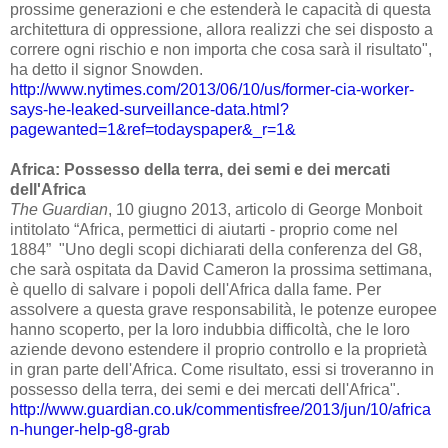
prossime generazioni e che estenderà le capacità di questa
architettura di oppressione, allora realizzi che sei disposto a
correre ogni rischio e non importa che cosa sarà il risultato",
ha detto il signor Snowden.
http://www.nytimes.com/2013/06/10/us/former-cia-worker-
says-he-leaked-surveillance-data.html?
pagewanted=1&ref=todayspaper&_r=1&
Africa: Possesso della terra, dei semi e dei mercati
dell'Africa
The Guardian
, 10 giugno 2013, articolo di George Monboit
intitolato “Africa, permettici di aiutarti - proprio come nel
1884”
"Uno degli scopi dichiarati della conferenza del G8,
che sarà ospitata da David Cameron la prossima settimana,
è quello di salvare i popoli dell'Africa dalla fame. Per
assolvere a questa grave responsabilità, le potenze europee
hanno scoperto, per la loro indubbia difficoltà, che le loro
aziende devono estendere il proprio controllo e la proprietà
in gran parte dell'Africa. Come risultato, essi si troveranno in
possesso della terra, dei semi e dei mercati dell'Africa".
http://www.guardian.co.uk/commentisfree/2013/jun/10/africa
n-hunger-help-g8-grab