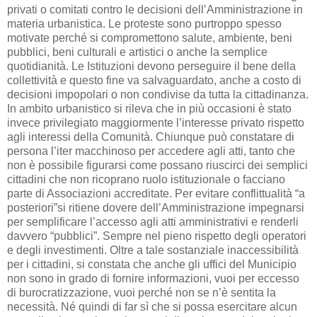
privati o comitati contro le decisioni dell’Amministrazione in
materia urbanistica. Le proteste sono purtroppo spesso
motivate perché si compromettono salute, ambiente, beni
pubblici, beni culturali e artistici o anche la semplice
quotidianità. Le Istituzioni devono perseguire il bene della
collettività e questo fine va salvaguardato, anche a costo di
decisioni impopolari o non condivise da tutta la cittadinanza.
In ambito urbanistico si rileva che in più occasioni è stato
invece privilegiato maggiormente l’interesse privato rispetto
agli interessi della Comunità. Chiunque può constatare di
persona l’iter macchinoso per accedere agli atti, tanto che
non è possibile figurarsi come possano riuscirci dei semplici
cittadini che non ricoprano ruolo istituzionale o facciano
parte di Associazioni accreditate. Per evitare conflittualità “a
posteriori”si ritiene dovere dell’Amministrazione impegnarsi
per semplificare l’accesso agli atti amministrativi e renderli
davvero “pubblici”. Sempre nel pieno rispetto degli operatori
e degli investimenti. Oltre a tale sostanziale inaccessibilità
per i cittadini, si constata che anche gli uffici del Municipio
non sono in grado di fornire informazioni, vuoi per eccesso
di burocratizzazione, vuoi perché non se n’è sentita la
necessità. Né quindi di far sì che si possa esercitare alcun