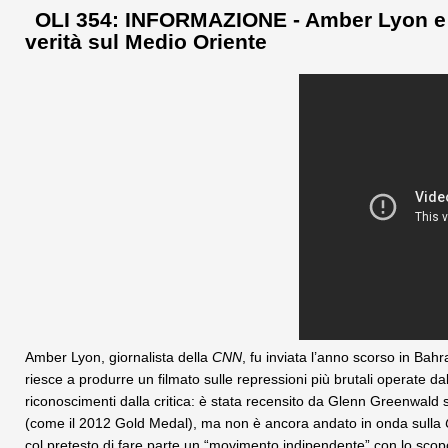
OLI 354: INFORMAZIONE - Amber Lyon e gli
verità sul Medio Oriente
Amber Lyon, giornalista della
CNN
, fu inviata l’anno scorso in Bahr
riesce a produrre un filmato sulle repressioni più brutali operate da
riconoscimenti dalla critica: è stata recensito da Glenn Greenwald 
(come il 2012 Gold Medal), ma non è ancora andato in onda sulla
col pretesto di fare parte un “movimento indipendente” con lo scopo 