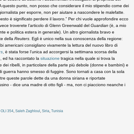
 questo punto, non posso che considerare il mio stipendio come dei
giornalista per esporre, non per aiutare a nascondere le malefatte.
to è significato perdere il lavoro.” Per chi vuole approfondire ecco
nvece troverete l’articolo di Glenn Greenwald del
Guardian
(è, a mio
nte e politica estera in generale). Un altro giornalista bravo e
te della
Reuters
. Egli è unico nella sua conoscenza della regione:
i americani consigliano vivamente la lettura del nuovo libro di
rs
, è stata forse l’unica ad accorgersi la settimana scorsa della
co, ed ha raccontato la
situazione
tragica nella quale si trova la
e dei ribelli, in particolare della parte più debole (donne e bambini) e
 di guerra hanno smesso di fuggire. Sono tornati a casa con la sola
oltre queste parole dette da una donna siriana e riportate
ino - dice una madre di otto figli - ma, non ci piacciono neanche i
,
OLI 354
,
Saleh Zaghloul
,
Siria
,
Tunisia