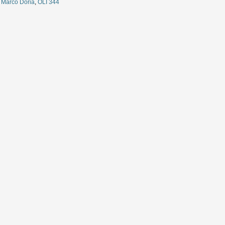
,
Marco Doria
,
OLI 344