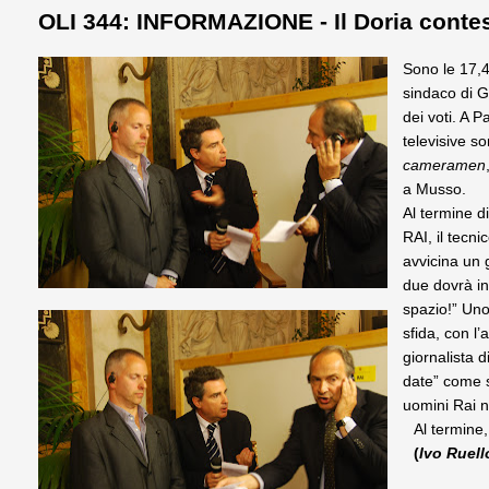
OLI 344: INFORMAZIONE - Il Doria conte
Sono le 17,40
sindaco di G
dei voti. A P
televisive so
cameramen
a Musso.
Al termine d
RAI, il tecni
avvicina un 
due dovrà int
spazio!” Un
sfida, con l
giornalista d
date” come s
uomini Rai n
Al termine, 
(
Ivo Ruell