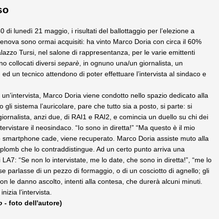
so
 di lunedì 21 maggio, i risultati del ballottaggio per l’elezione a
enova sono ormai acquisiti: ha vinto Marco Doria con circa il 60%
alazzo Tursi, nel salone di rappresentanza, per le varie emittenti
no collocati diversi
separè
, in ognuno una/un giornalista, un
, ed un tecnico attendono di poter effettuare l’intervista al sindaco e
i un’intervista, Marco Doria viene condotto nello spazio dedicato alla
co gli sistema l’auricolare, pare che tutto sia a posto, si parte: si
giornalista, anzi due, di RAI1 e RAI2, e comincia un duello su chi dei
ervistare il neosindaco. “Io sono in diretta!” “Ma questo è il mio
o smartphone cade, viene recuperato. Marco Doria assiste muto alla
’aplomb che lo contraddistingue. Ad un certo punto arriva una
i LA7: “Se non lo intervistate, me lo date, che sono in diretta!”, “me lo
e parlasse di un pezzo di formaggio, o di un cosciotto di agnello; gli
on le danno ascolto, intenti alla contesa, che durerà alcuni minuti.
inizia l’intervista.
o
- foto dell'autore)