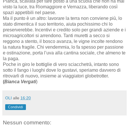
Pianca, scavata per fare posto a una scuola che non ha mai
visto la luce, tra Riomaggiore e Vernazza, liberando così
spazi appetibili nel paese.
Ma il punto è un altro: lavorare la terra non conviene più, lo
stato dimentica il suo territorio, aiuta pochissimo chi lo
preserverebbe. Incentivi e credito solo per grandi aziende e i
microagricoltori si arrendono. Tanti muretti a secco si
reggono a stento, il bosco avanza, le vigne incolte rendono
la natura fragile. Chi vendemmia, lo fa spesso per passione
e ostinazione, porta l’uva alla cantina sociale, che almeno te
la paga.
Poche in giro le bottiglie di vero sciacchetrà, intanto sono
sotto il fango i luoghi dove lo gustavi, speriamo davvero di
ritrovarli di nuovo, insieme ai viaggiatori globetrotter.
(
Bianca Vergati
)
OLI
alle
16:20
Condividi
Nessun commento: