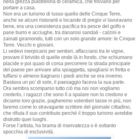
nella grezza piastrellina di ceramica, che finivano per
portare a casa.
Non era un turismo di lusso quello delle Cinque Terre,
anche se alcuni ristoranti e locande di pregio vi lavoravano
bene, era una coesistenza pacifica tra pesce del golfo e
pane burro e acciughe, tra danarosi sandali - calzini e
zainati giramondo, tutti con un solo grande amore: le Cinque
Terre. Vecchi e giovani.
Li vedevi inerpicarsi per sentieri, affacciarsi tra le vigne,
provare il brivido di quelle onde là in fondo, che schiumano
placide e poi quasi di corsa percorrere la strada principale
del paese per arrivare alla spiaggetta, spogliarsi in fretta e
tuffarsi o almeno bagnarsi i piedi anche se era inverno.
Bastava un po’ di sole, il paesaggio faceva la sua parte.
Ora sembra scomparso tutto ciò ma noi non vogliamo
crederlo, i ragazzi che sono lì a spalare non lo credono e
diciamo loro grazie, pagheremo volentieri tasse in più, non
faremo come lo stravagante scrittore del giornale cittadino,
che rifiuta il suo contributo perché il troppo turismo avrebbe
distrutto quei luoghi.
Forse l’artista, ha brama di riservatezza o è soltanto
spocchia di esclusività.