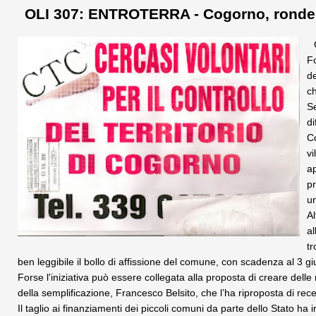
OLI 307: ENTROTERRA - Cogorno, ronde 
Fo
de
ch
Se
di
Co
vi
a
p
un
Al
al
t
ben leggibile il bollo di affissione del comune, con scadenza al 3 g
Forse l'iniziativa può essere collegata alla proposta di creare delle 
della semplificazione, Francesco Belsito, che l’ha riproposta di rece
Il taglio ai finanziamenti dei piccoli comuni da parte dello Stato ha in