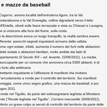
e mazze da baseball
Cogorno, amena località dell’entroterra ligure, tra la Val
ntanabuona e la Val Graveglia, colline digradanti verso il letto
ll’Entella, oliveti sulle fasce terrazzate e vista su Chiavari e Lavagna,
e si uniscono alla foce del fiume, sulla costa.
 la descrizione evoca un luogo tranquillo, la realtà sembra essere
fferente: parecchi segnali inquietanti arrivano dalla vallata.
me ogni estate, infatti, aumenta il numero dei furti nelle abitazioni,
llette isolate o abitazioni familiari, molto ambite dai ladri di
ppartamento (
Il Secolo XIX
–
ed. levante
, 22/06/2011). La media,
reoccupante per un comune che annovera circa 5300 abitanti, è di
 furto alla settimana.
trettanto inquietante è l’affissione di manifesti che invitano
l’arruolamento a ronde per il controllo del territorio. Sui manifesti
roneggia, come unico segno grafico, una mazza da baseball; è poi
iugno 2011.
ronde nel Tigullio, da parte del sottosegretario leghista al Ministero
nte (“Ronde leghiste nel Tigullio”,
Corriere mercantile
18/06/2011).
ferto un grave colpo ai servizi di controllo del territorio da parte delle