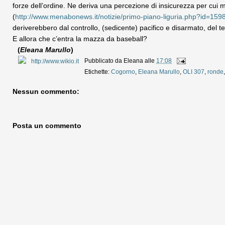
forze dell’ordine. Ne deriva una percezione di insicurezza per cui mol
(
http://www.menabonews.it/notizie/primo-piano-liguria.php?id=159
deriverebbero dal controllo, (sedicente) pacifico e disarmato, del ter
E allora che c’entra la mazza da baseball?
(
Eleana Marullo
)
Pubblicato da
Eleana
alle
17:08
Etichette:
Cogorno
,
Eleana Marullo
,
OLI 307
,
ronde
Nessun commento:
Posta un commento