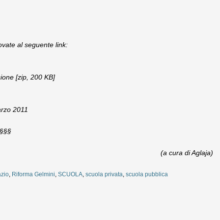
rovate al seguente link:
one [zip, 200 KB]
arzo 2011
§§§
(a cura di Aglaja)
zio
,
Riforma Gelmini
,
SCUOLA
,
scuola privata
,
scuola pubblica