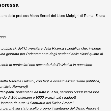
ssoressa
ettera della prof.ssa Marta Sereni del Liceo Malpighi di Roma. E' una
§§§
ù pubblica), dell'Università e della Ricerca scientifica che, insieme
una giornata per l'orientamento degli studenti delle classi quinte di
serie di particolari non secondari dell'iniziativa in questione:
detta Riforma Gelmini, con tagli e disastri all'Istruzione pubblica,
Pontificie Romane)!
ecipanti, provenienti da tutto il Lazio, saranno 5000! Verrà loro
lando di 100 pulmann e 5000 pranzi, più i gadget)
è lontano da tutto: il Santuario del Divino Amore!
o: perché sia stato scelto proprio il santuario del Divino Amore è