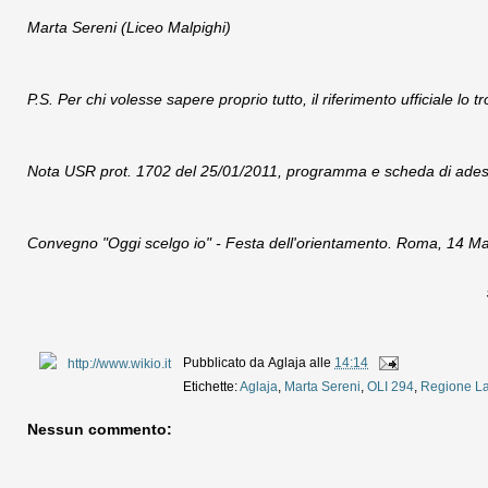
Marta Sereni (Liceo Malpighi)
P.S. Per chi volesse sapere proprio tutto, il riferimento ufficiale lo t
Nota USR prot. 1702 del 25/01/2011, programma e scheda di adesi
Convegno "Oggi scelgo io" - Festa dell'orientamento. Roma, 14 M
Pubblicato da
Aglaja
alle
14:14
Etichette:
Aglaja
,
Marta Sereni
,
OLI 294
,
Regione La
Nessun commento: