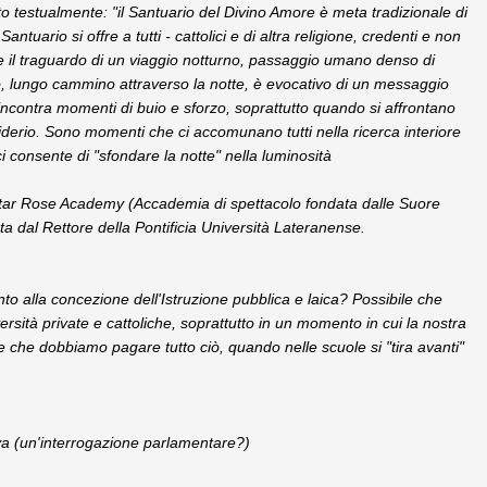
Cito testualmente: "il Santuario del Divino Amore è meta tradizionale di
antuario si offre a tutti - cattolici e di altra religione, credenti e non
 come il traguardo di un viaggio notturno, passaggio umano denso di
gio, lungo cammino attraverso la notte, è evocativo di un messaggio
 incontra momenti di buio e sforzo, soprattutto quando si affrontano
esiderio. Sono momenti che ci accomunano tutti nella ricerca interiore
i consente di "sfondare la notte" nella luminosità
lla Star Rose Academy (Accademia di spettacolo fondata dalle Suore
ta dal Rettore della Pontificia Università Lateranense.
to alla concezione dell'Istruzione pubblica e laica? Possibile che
ersità private e cattoliche, soprattutto in un momento in cui la nostra
e che dobbiamo pagare tutto ciò, quando nelle scuole si "tira avanti"
iva (un'interrogazione parlamentare?)