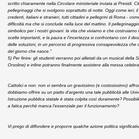
scritto chiaramente nella Circolare ministeriale inviata ai Presidi. 
pellegrinaggi che si svolgono soprattutto di notte. Oggi come ieri, il S
credenti, italiani e stranieri, tutti cittadini e pellegrini di Roma -
difficoltà ma che si conclude nella luce del mattino. Il pellegrinag
simbolico per i nostri giovani: la vita che viviamo e che costruiamo
scelte importanti, e la paura e l'incertezza si confrontano con il d
delle soluzioni, in un percorso di progressiva consapevolezza che c
del giorno che nasce."
5) Per finire: gli studenti verranno poi allietati da un musical de
Orsoline) e infine potranno finalmente assistere alla messa celebra
Cattolici e non: non vi sembra un gravissimo (e costosissimo) affron
dobbiamo offrire su un piatto d'argento una tale pubblicità alle Univ
Istruzione pubblica statale è stata colpita così duramente? Possibil
a fatica perché manca l'essenziale per il funzionamento?
Vi prego di diffondere e proporre qualche azione politica significat