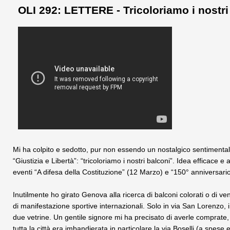
OLI 292: LETTERE - Tricoloriamo i nostri
Mi ha colpito e sedotto, pur non essendo un nostalgico sentimentale,
“Giustizia e Libertà”: “tricoloriamo i nostri balconi”. Idea efficace 
eventi “A difesa della Costituzione” (12 Marzo) e “150° anniversario d
Inutilmente ho girato Genova alla ricerca di balconi colorati o di ven
di manifestazione sportive internazionali. Solo in via San Lorenzo, 
due vetrine. Un gentile signore mi ha precisato di averle comprate
tutta la città era imbandierata in particolare la via Boselli (a spese