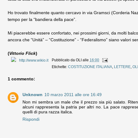
Ho trovato finalmente quanto cercavo in via Gramsci (Corderia Nazi
tempo per la “bandiera della pace”.
Mi piacerebbe essere confortato, nei prossimi giorni, da molti balc
ancora che “Unità” – “Costituzione” - “Federalismo” siano valori senti
(
Vittorio Flick
)
Pubblicato da
OLI
alle
16:00
Etichette:
COSTITUZIONE ITALIANA
,
LETTERE
,
OL
1 commento:
Unknown
10 marzo 2011 alle ore 16:49
Non mi sembra un male che il prezzo sia più salato. Riteng
alcuni rappresenta la patria per altri no. La pace rappresen
quelli di pura razza italica.
Rispondi