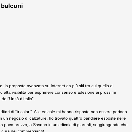
 balconi
 la proposta avanzata su Internet da più siti tra cui quello di
e ad alta visibilità per esprimere consenso e adesione ai prossimi
ell’Unità d’Italia”.
ditori di “tricolori”. Alle edicole mi hanno risposto non essere periodo
in un negozio di calzature, ho trovato quattro bandiere esposte nelle
, a poco prezzo, a Savona in un’edicola di giornali, soggiungendo che
 e cura dei commercianti).