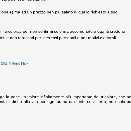
onale) ma ad un prezzo ben più salato di quallo richiesto a suo
oni tricolorati per non sentirmi solo ma accomunato a quanti credono
ti e non taroccati per interessi personali o per motivi elettorali.
I 292
,
Vittorio Flick
o la pace un valore infinitamente più importante del tricolore, che pe
ta il diritto alla vita per ogni uomo esistente sulla terra, non solo pe