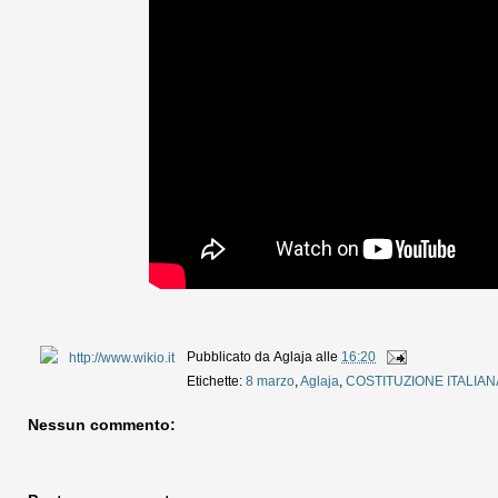
Pubblicato da
Aglaja
alle
16:20
Etichette:
8 marzo
,
Aglaja
,
COSTITUZIONE ITALIAN
Nessun commento: