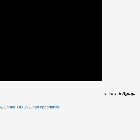
a cura di
Aglaja
A
,
Donne
,
OLI 292
,
pari opportunità