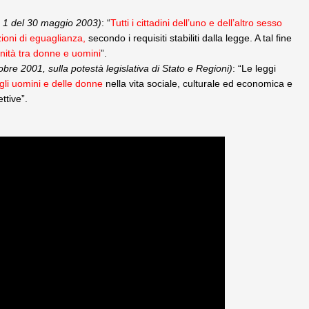
n. 1 del 30 maggio 2003)
: “
Tutti i cittadini dell’uno e dell’altro sesso
zioni di eguaglianza,
secondo i requisiti stabiliti dalla legge. A tal fine
nità tra donne e uomini
”.
tobre 2001, sulla potestà legislativa di Stato e Regioni)
: “Le leggi
gli uomini e delle donne
nella vita sociale, culturale ed economica e
ttive”.