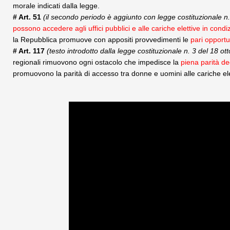
morale indicati dalla legge.
# Art. 51
(il secondo periodo è aggiunto con legge costituzionale 
possono accedere agli uffici pubblici e alle cariche elettive in condi
la Repubblica promuove con appositi provvedimenti le
pari opportu
# Art. 117
(testo introdotto dalla legge costituzionale n. 3 del 18 ot
regionali rimuovono ogni ostacolo che impedisce la
piena parità de
promuovono la parità di accesso tra donne e uomini alle cariche ele