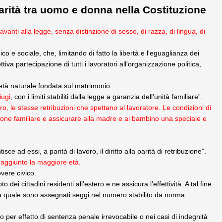
rità tra uomo e donna nella Costituzione
davanti alla legge, senza distinzione di sesso, di razza, di lingua, di
 e sociale, che, limitando di fatto la libertà e l'eguaglianza dei
iva partecipazione di tutti i lavoratori all'organizzazione politica,
ietà naturale fondata sul matrimonio.
iugi
, con i limiti stabiliti dalla legge a garanzia dell’unità familiare”.
voro, le stesse retribuzioni che spettano al lavoratore. Le condizioni di
one familiare e assicurare alla madre e al bambino una speciale e
e ad essi, a parità di lavoro, il diritto alla parità di retribuzione”.
 raggiunto la maggiore età.
overe civico.
o dei cittadini residenti all’estero e ne assicura l’effettività. A tal fine
lla quale sono assegnati seggi nel numero stabilito da norma
e o per effetto di sentenza penale irrevocabile o nei casi di indegnità