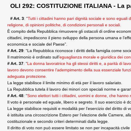
OLI 292: COSTITUZIONE ITALIANA - La pa
# Art. 3
: “
Tutti i cittadini hanno pari dignità sociale e sono eguali 
religione, di opinioni politiche, di condizioni personali e sociali.
È compito della Repubblica rimuovere gli ostacoli di ordine economico
cittadini, impediscono il pieno sviluppo della persona umana e l’effett
economica e sociale del Paese”.
# Art. 29
: “La Repubblica riconosce i diritti della famiglia come soc
Il matrimonio è ordinato sull’
eguaglianza morale e giuridica dei con
# Art. 37
: “
La donna lavoratrice ha gli stessi diritti e, a parità di la
lavoro devono consentire l’adempimento della sua essenziale funzi
adeguata protezione.
La legge stabilisce il limite minimo di età per il lavoro salariato.
La Repubblica tutela il lavoro dei minori con speciali norme e garantisc
# Art. 48
: “
Sono elettori tutti i cittadini, uomini e donne, che hanno
Il voto è personale ed eguale, libero e segreto. Il suo esercizio è d
La legge stabilisce requisiti e modalità per l’esercizio del diritto di vot
è istituita una circoscrizione Estero per l’elezione delle Camere, a
costituzionale e secondo criteri determinati dalla legge.
Il diritto di voto non può essere limitato se non per incapacità civil