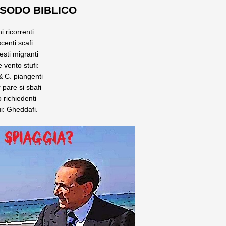
ESODO BIBLICO
 ricorrenti:
scenti scafi
esti migranti
 vento stufi:
& C. piangenti
 pare si sbafi
 richiedenti
ui: Gheddafi.