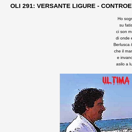
OLI 291: VERSANTE LIGURE - CONTRO
Ho sogni
su fati
ci son m
di onde e
Berlusca 
che il mar
e invano
asilo a l