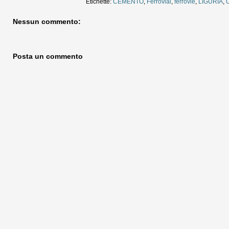
Etichette:
CEMENTO
,
Ferrovial
,
ferrovie
,
LIGURIA
,
Nessun commento:
Posta un commento