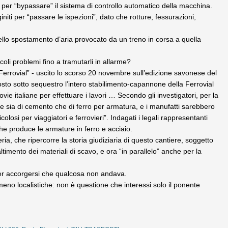
lo per “bypassare” il sistema di controllo automatico della macchina.
initi per “passare le ispezioni”, dato che rotture, fessurazioni,
llo spostamento d’aria provocato da un treno in corsa a quella
oli problemi fino a tramutarli in allarme?
a Ferrovial” - uscito lo scorso 20 novembre sull’edizione savonese del
osto sotto sequestro l’intero stabilimento-capannone della Ferrovial
ie italiane per effettuare i lavori … Secondo gli investigatori, per la
te sia di cemento che di ferro per armatura, e i manufatti sarebbero
losi per viaggiatori e ferrovieri”. Indagati i legali rappresentanti
he produce le armature in ferro e acciaio.
ia, che ripercorre la storia giudiziaria di questo cantiere, soggetto
ltimento dei materiali di scavo, e ora “in parallelo” anche per la
 per accorgersi che qualcosa non andava.
eno localistiche: non è questione che interessi solo il ponente