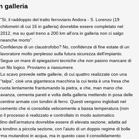
 galleria
“Sì, il raddoppio del tratto ferroviario Andora - S. Lorenzo (19
chilometri di cui 16 in galleria) dovrebbe essere completato nel
2012, ma su quel treno a 200 km all’ora in galleria non ci salgo
neanche morto”.
Confidenze di un claustrofobo? No, confidenze di fine estate di un
lavoratore molto perplesso sulla futura sicurezza dell’impianto.
Segue un mare di spiegazioni tecniche che non paiono mancare di
un filo logico. Proviamo a riassumere.
Lo scavo prevede sette gallerie, di cui quattro realizzate con una
“talpa”, cioè una gigantesca macchina la cui testa è una fresa che
ruota lentamente frantumando la pietra, e che, man mano che
avanza, cementa pareti e volta della galleria mettendo in posa delle
centine
armate con tondini di ferro. Questi vengono inglobati nel
cemento che si consolida velocemente a bassa temperatura (non
to il processo è realizzato e controllato in modo automatico.
ndino dell’armatura dovrebbe essere di elevata sezione, adatta ad
 tondino a piccola sezione, con l’aiuto di un doppio regime di bolle
orma mutandosi in acqua, ma in questo caso il consolidamento