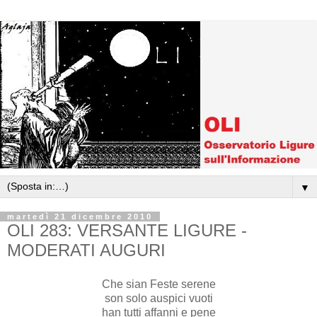
▼
martedì 21 dicembre 2010
OLI 283: VERSANTE LIGURE -
MODERATI AUGURI
Che sian Feste serene
son solo auspici vuoti
han tutti affanni e pene