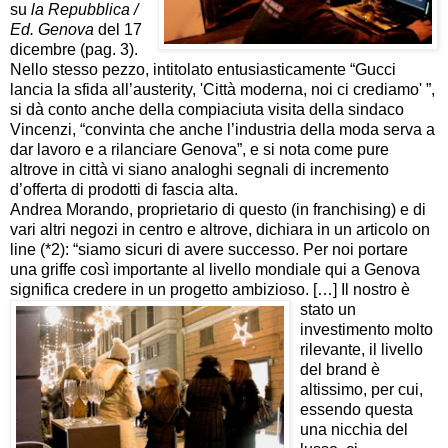
su
la Repubblica /
Ed. Genova
del 17
dicembre (pag. 3).
Nello stesso pezzo, intitolato entusiasticamente “Gucci
lancia la sfida all’austerity, 'Città moderna, noi ci crediamo' ”,
si dà conto anche della compiaciuta visita della sindaco
Vincenzi, “convinta che anche l’industria della moda serva a
dar lavoro e a rilanciare Genova”, e si nota come pure
altrove in città vi siano analoghi segnali di incremento
d’offerta di prodotti di fascia alta.
Andrea Morando, proprietario di questo (in franchising) e di
vari altri negozi in centro e altrove, dichiara in un articolo on
line (*2): “siamo sicuri di avere successo. Per noi portare
una griffe così importante al livello mondiale qui a Genova
significa credere in un
progetto ambizioso. […] Il nostro è
stato un
investimento molto
rilevante, il livello
del brand è
altissimo, per cui,
essendo questa
una nicchia del