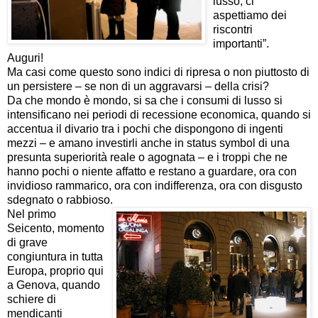
lusso, ci
aspettiamo dei
riscontri
importanti”.
Auguri!
Ma casi come questo sono indici di ripresa o non piuttosto di
un persistere – se non di un aggravarsi – della crisi?
Da che mondo è mondo, si sa che i consumi di lusso si
intensificano nei periodi di recessione economica, quando si
accentua il divario tra i pochi che dispongono di ingenti
mezzi – e amano investirli anche in status symbol di una
presunta superiorità reale o agognata – e i troppi che ne
hanno pochi o niente affatto e restano a guardare, ora con
invidioso rammarico, ora con indifferenza, ora con
disgusto
sdegnato o
rabbioso.
Nel primo
Seicento, momento
di grave
congiuntura in tutta
Europa, proprio qui
a Genova, quando
schiere di
mendicanti