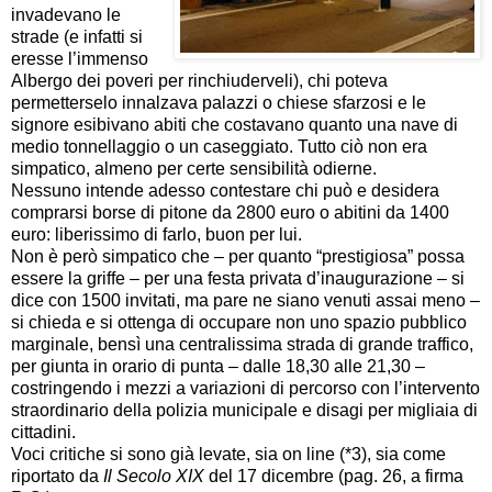
invadevano le
strade (e infatti si
eresse l’immenso
Albergo dei poveri per rinchiuderveli), chi poteva
permetterselo innalzava palazzi o chiese sfarzosi e le
signore esibivano abiti che costavano quanto una nave di
medio tonnellaggio o un caseggiato. Tutto ciò non era
simpatico, almeno per certe sensibilità odierne.
Nessuno intende adesso contestare chi può e desidera
comprarsi borse di pitone da 2800 euro o abitini da 1400
euro: liberissimo di farlo, buon per lui.
Non è però simpatico che – per quanto “prestigiosa” possa
essere la griffe – per una festa privata d’inaugurazione – si
dice con 1500 invitati, ma pare ne siano venuti assai meno –
si chieda e si ottenga di occupare non uno spazio pubblico
marginale, bensì una centralissima strada di grande traffico,
per giunta in orario di punta – dalle 18,30 alle 21,30 –
costringendo i mezzi a variazioni di percorso con l’intervento
straordinario della polizia municipale e disagi per migliaia di
cittadini.
Voci critiche si sono già levate, sia on line (*3), sia come
riportato da
Il Secolo XIX
del 17 dicembre (pag. 26, a firma