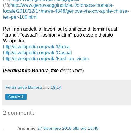
(*3)
http://www.genovaogginotizie.it/cronaca-cronaca-
locale/2010/12/17/news-4848/genova-via-xxv-aprile-chiusa-
ieri-per-100.html
Per i non addetti ai lavori, sul significato di termini quali
“brand”, “casual”, “fashion victim”, può essere d’aiuto
Wikipedia:
http://it.wikipedia.org/wiki/Marca
http://it.wikipedia.org/wiki/Casual
http://it.wikipedia.org/wiki/Fashion_victim
(
Ferdinando Bonora,
foto dell’autore
)
Ferdinando Bonora
alle
19:14
Condividi
2 commenti:
Anonimo
27 dicembre 2010 alle ore 13:45