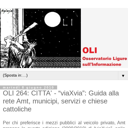
▼
martedì 8 giugno 2010
OLI 264: CITTA' - “viaXvia”: Guida alla
rete Amt, municipi, servizi e chiese
cattoliche
Per chi preferisce i mezzi pubblici al veicolo privato, Amt