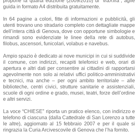
propone la quarta edizione (2009/2010) di “viaXvia”, agile
guida in formato A4 distribuita gratuitamente.
In 64 pagine a colori, fitte di informazioni e pubblicità, gli
utenti trovano uno stradario completo con dettagliate mappe
dell’intera città di Genova, dove con opportune simbologie e
rimandi sono evidenziate le linee della rete di autobus,
filobus, ascensori, funicolari, volabus e navebus.
Ampio spazio è dedicato ai nove municipi in cui si suddivide
il comune, con indirizzi, recapiti telefonici e web, orari di
apertura e altri dati per consentire ai cittadini di rapportarsi
agevolmente non solo ai relativi uffici politico-amministrativi
e tecnici, ma anche – per ogni ambito territoriale – alle
biblioteche, centri civici, strutture sanitarie e assistenziali,
scuole di ogni ordine e grado, musei, teatri, forze dell’ordine
e altri servizi.
La voce “CHIESE” riporta un pratico elenco, con indirizzo e
telefono di ciascuna (dalla Cattedrale di San Lorenzo a tutte
le altre), aggiornato al 15 febbraio 2007 e per il quale si
ringrazia la Curia Arcivescovile di Genova che l’ha fornito.