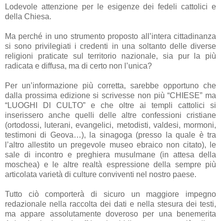
Lodevole attenzione per le esigenze dei fedeli cattolici e
della Chiesa.
Ma perché in uno strumento proposto all’intera cittadinanza
si sono privilegiati i credenti in una soltanto delle diverse
religioni praticate sul territorio nazionale, sia pur la più
radicata e diffusa, ma di certo non l’unica?
Per un’informazione più corretta, sarebbe opportuno che
dalla prossima edizione si scrivesse non più “CHIESE” ma
“LUOGHI DI CULTO” e che oltre ai templi cattolici si
inserissero anche quelli delle altre confessioni cristiane
(ortodossi, luterani, evangelici, metodisti, valdesi, mormoni,
testimoni di Geova…), la sinagoga (presso la quale è tra
l’altro allestito un pregevole museo ebraico non citato), le
sale di incontro e preghiera musulmane (in attesa della
moschea) e le altre realtà espressione della sempre più
articolata varietà di culture conviventi nel nostro paese.
Tutto ciò comporterà di sicuro un maggiore impegno
redazionale nella raccolta dei dati e nella stesura dei testi,
ma appare assolutamente doveroso per una benemerita