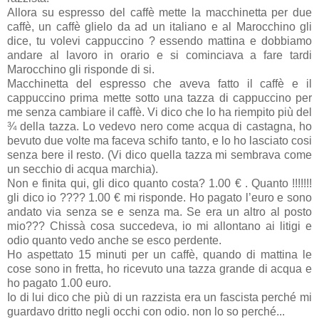
Allora su espresso del caffè mette la macchinetta per due
caffè, un caffè glielo da ad un italiano e al Marocchino gli
dice, tu volevi cappuccino ? essendo mattina e dobbiamo
andare al lavoro in orario e si cominciava a fare tardi
Marocchino gli risponde di si.
Macchinetta del espresso che aveva fatto il caffè e il
cappuccino prima mette sotto una tazza di cappuccino per
me senza cambiare il caffè. Vi dico che lo ha riempito più del
¾ della tazza. Lo vedevo nero come acqua di castagna, ho
bevuto due volte ma faceva schifo tanto, e lo ho lasciato cosi
senza bere il resto. (Vi dico quella tazza mi sembrava come
un secchio di acqua marchia).
Non e finita qui, gli dico quanto costa? 1.00 € . Quanto !!!!!!!
gli dico io ???? 1.00 € mi risponde. Ho pagato l’euro e sono
andato via senza se e senza ma. Se era un altro al posto
mio??? Chissà cosa succedeva, io mi allontano ai litigi e
odio quanto vedo anche se esco perdente.
Ho aspettato 15 minuti per un caffè, quando di mattina le
cose sono in fretta, ho ricevuto una tazza grande di acqua e
ho pagato 1.00 euro.
Io di lui dico che più di un razzista era un fascista perché mi
guardavo dritto negli occhi con odio. non lo so perché...